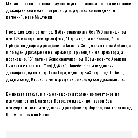
Министерството и понатаму останува на располагање на сите наши
државјани кои имаат потреба од поддршка во погодените
региони“, рече Муцунски.
Пред два дена со лет од Дубаи евакуирани беа 150 патници, од
кои 125 македонски државјани, 11 државјани на Косово, 7 на
Србија, по двајца државјани на Босна и Херцеговина и на Албанија
и по еден државјанин на Германија, Ерменија и на Црна Гора, а
претходно, 151 патник беше евакуиран од Обединетите Арапски
Емирати со лет на „Флај Дубаи”. Повеќето се македонски
државјани, еден е од Црна Гора, еден од БиХ, еден од Србија,
двајца се од Косово, а четворица се со холандско државјанство.
Во првата евакуација на македонски граѓани по почетокот на
конфликтот на Блискиот Исток, со владиниот авион беа
евакуирани шест македонски државјани од Израел, кои полетаа од
Шарм ел-Шеик во Египет.