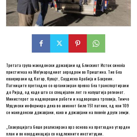
Третата група македонски државјани од Блискиот Исток синоќа
пристигнаа на Меѓународниот аеродром во Приштина. Тие беа
евакуирани од Катар, Кувајт, Саудиска Арабија и Бахреин.
Патниците претходно со организиран превоз беа транспортирани
до Ријад, од каде што со специјален лет го напуштија регионот.
Министерот за надворешни работи и надворешна трговија, Тимчо
Муцунски информира дека во авионот биле 151 патник, од кои 109
се македонски државјани, како и државјани на повеќе други земји.
„Евакуацијата беше реализирана врз основа на претходно утврден
план и во координација со надлежните институции.