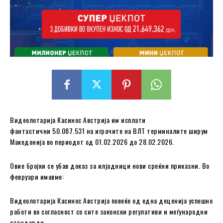
Видеолотарија Касинос Австрија им исплати
фантастични 50.087.531 на играчите на ВЛТ терминалите ширум
Македонија во периодот од 01.02.2026 до 28.02.2026.
Овие бројки се убав доказ за илјадници нови среќни приказни. Во
февруари имавме:
Видеолотарија Касинос Австрија повеќе од една деценија успешно
работи во согласност со сите законски регулативи и меѓународни
стандарди.