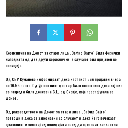
Корисничка на Домот за стари лица „Зафир Сајто“ била физички
нападната од две други кориснички, а случајот бил пријавен во
полиција.
Од СВР Куманово информираат дека настанот бил пријавен вчера
во 16:55 часот. Од Ургентниот центар било соопштено дека кај нив
со повреди била донесена С.Ц. од Скопје, која престојувала во
домот.
Од раководството на Домот за стари лица „Зафир Сајто“
потврдија дека се запознаени со случајот и дека ќе го почекаат
целосниот извештај од полицијата пред да преземат конкретни