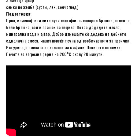
3 лажици ајвар
семки по желба (сусам, лен, сончоглед)
Подготовка:
Прво, измешајте ги сите суви состојки: пченкарно брашно, палента,
бело брашно, сол и прашок за пециво. Потоа додадете масло,
минерална вода и ајвар. Добро измешајте сè додека не добиете
еднолична смеса, малку повеќе течна од вообичаеното за проички.
Истурете ја смесата во калапот за мафини. Посипете со семки.
Печете во загреана рерна на 200°C околу 20 минути.