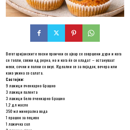
Вегетаријанските посни проички со ајвар се совршени дури и кога
се топли, свежи од рерна, но и кога ќе се оладат – остануваат
меки, сочни и полни со вкус. Идеални се за појадок, вечера или
како ужина со салата.
Састојки:
9 лажици пченкарно брашно
3 лажици палента
3 лажици бело пченкарно брашно
1,2 дл масло
350 мл минерална вода
1 прашок за пециво
1 лажичка сол