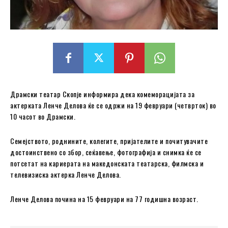
Драмски театар Скопје информира дека комеморацијата за
актерката Ленче Делова ќе се одржи на 19 февруари (четврток) во
10 часот во Драмски.
Семејството, роднините, колегите, пријателите и почитувачите
достоинствено со збор, сеќавење, фотографија и снимка ќе се
потсетат на кариерата на македонската театарска, филмска и
телевизиска актерка Ленче Делова.
Ленче Делова почина на 15 февруари на 77 годишна возраст.