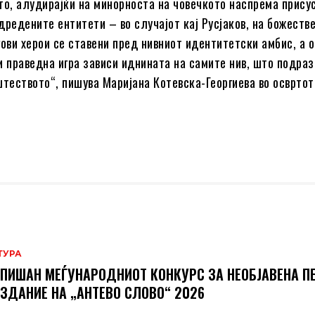
то, алудирајќи на минорноста на човечкото наспрема прису
дредените ентитети – во случајот кај Русјаков, на божеств
гови херои се ставени пред нивниот идентитетски амбис, а 
и праведна игра зависи иднината на самите нив, што подра
штеството“, пишува Маријана Котевска-Георгиева во освртот
ТУРА
ПИШАН МЕЃУНАРОДНИОТ КОНКУРС ЗА НЕОБЈАВЕНА П
ИЗДАНИЕ НА „АНТЕВО СЛОВО“ 2026