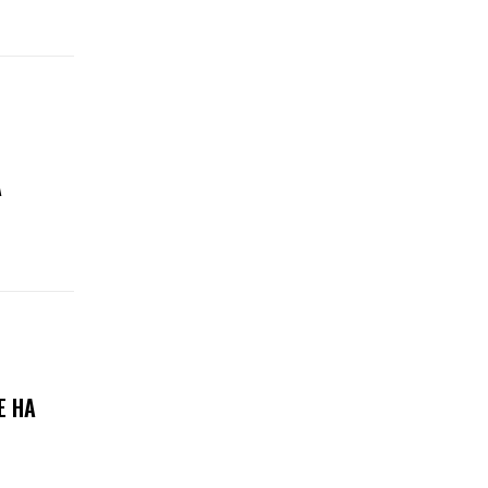
А
Е НА