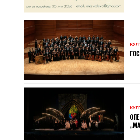
КУЛ
ГОС
КУЛ
ОПЕ
„МА