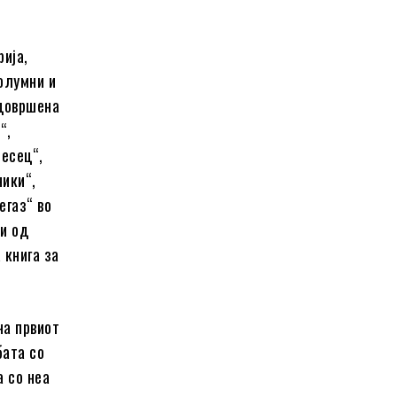
рија,
олумни и
едовршена
“,
есец“,
ники“,
егаз“ во
ни од
 книга за
на првиот
бата со
а со неа