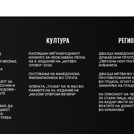
КУЛТУРА
РЕГИО
Д
РАСПИШАН МЕЃУНАРОДНИОТ
ДВАЈЦА МАКЕДОНС
КОНКУРС ЗА НЕОБЈАВЕНА ПЕСНА
ДРЖАВЈАНИ ПРОГЛ
И МЕСЕЊЕ,
НА 9. ИЗДАНИЕ НА „АНТЕВО
„ПЕРСОНА НОН ГРАТ
СЛОВО“ 2026
АЛБАНИЈА
ЦА
ГОСТУВАЊЕ НА МАКЕДОНСКА
ДВАЈЦА МРТВИ ВО 
ФИЛХАРМОНИЈА ВО СТРУГА
ПРОТИВПОЖАРНИ Х
ЕПТ ЗА
ВО ГРЦИЈА, ОГНОТ 
СОЧНИ И
ЗАКАНУВА НА ГРАД
ОПЕРАТА „ТОСКА“ НА 16 МАЈ ВО
ЛОДОВИ –
РАМКИТЕ НА 54. ИЗДАНИЕ НА
ШТЕ
„МАЈСКИ ОПЕРСКИ ВЕЧЕРИ“
НА СПИСОКОТ НА Ч
30 СТАРИ ЛИЦА, Н
НА КАДАР ИМ ГИ З
КАКО ДА
ВРАТИТЕ НА ДОМОТ
АШИОТ
ВО КУМАНОВО
А:
 ТРЕБА