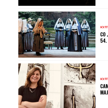
КУЛ
СО 
54.
КУЛ
САМ
МAЈ