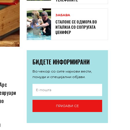
ЗАБАВА
СТАЛОНЕ СЕ ОДМОРА ВО
ИТАЛИЈА СО СОПРУГАТА
ЏЕНИФЕР
БИДЕТЕ ИНФОРМИРАНИ
Во чекор со сите најнови вести,
понуди и специјални објави.
„Арс
евруари
во
ПРИЈАВИ СЕ
и