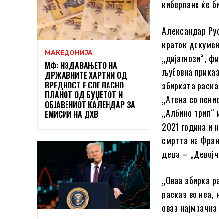
киберпанк ќе б
Александар Рус
краток докумен
МАКЕДОНИЈА
„дијагнози“, ф
МФ: ИЗДАВАЊЕТО НА
љубовна приказ
ДРЖАВНИТЕ ХАРТИИ ОД
ВРЕДНОСТ Е СОГЛАСНО
збирката раска
ПЛАНОТ ОД БУЏЕТОТ И
„Атена со пенис
ОБЈАВЕНИОТ КАЛЕНДАР ЗА
„Албино трип“ 
ЕМИСИИ НА ДХВ
2021 година и 
смртта на Фран
деца – „Девојч
„Оваа збирка ра
расказ во неа, 
оваа најмрачна 