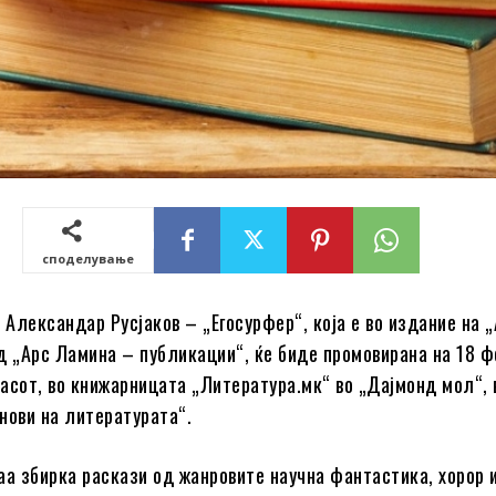
споделување
 Александар Русјаков – „Егосурфер“, која е во издание на 
д „Арс Ламина – публикации“, ќе биде промовирана на 18 ф
 часот, во книжарницата „Литература.мк“ во „Дајмонд мол“, 
нови на литературата“.
аа збирка раскази од жанровите научна фантастика, хорор 