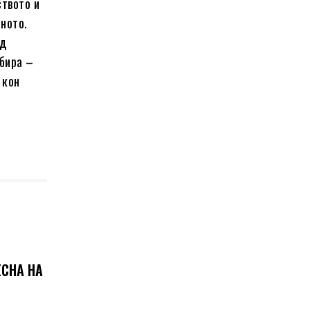
ството и
еното.
од
збира –
 кон
ЕСНА НА