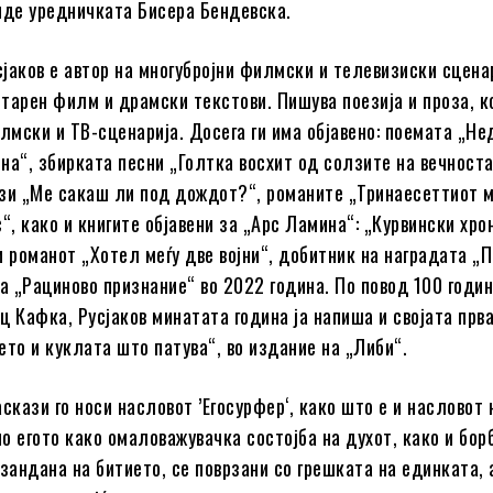
иде уредничката Бисера Бендевска.
јаков е автор на многубројни филмски и телевизиски сцена
тарен филм и драмски текстови. Пишува поезија и проза, к
илмски и ТВ-сценарија. Досега ги има објавено: поемата „Н
на“, збирката песни „Голтка восхит од солзите на вечноста
зи „Ме сакаш ли под дождот?“, романите „Тринаесеттиот м
“, како и книгите објавени за „Арс Ламина“: „Курвински хро
и романот „Хотел меѓу две војни“, добитник на наградата „П
на „Рациново признание“ во 2022 година. По повод 100 годи
ц Кафка, Русјаков минатата година ја напиша и својата прва
ето и куклата што патува“, во издание на „Либи“.
скази го носи насловот ’Егосурфер‘, како што е и насловот 
но егото како омаловажувачка состојба на духот, како и бор
зандана на битието, се поврзани со грешката на единката, 