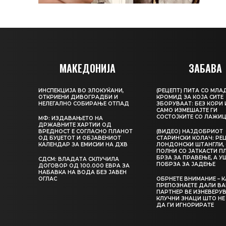
МАКЕДОНИЈА
ЗАБАВА
ИНСПЕКЦИЈА ВО ЗЛОКУЌАНИ,
(РЕЦЕПТ) ПИТА СО МЛА
ОТКРИЕНИ ДИВОГРАДБИ И
КРОМИД ЗА КОЈА СИТЕ
НЕЛЕГАЛНО СОБИРАЊЕ ОТПАД
ЗБОРУВААТ: БЕЗ КОРИ 
САМО ИЗМЕШАЈТЕ ГИ
СОСТОЈКИТЕ СО ЛАЖИ
МФ: ИЗДАВАЊЕТО НА
ДРЖАВНИТЕ ХАРТИИ ОД
ВРЕДНОСТ Е СОГЛАСНО ПЛАНОТ
(ВИДЕО) НАЈДОБРИОТ
ОД БУЏЕТОТ И ОБЈАВЕНИОТ
СТАРИНСКИ КОЛАЧ: РЕЦ
КАЛЕНДАР ЗА ЕМИСИИ НА ДХВ
ЛОНДОНСКИ ШТАНГЛИ, 
ПОЛНИ СО ЈАТКАСТИ П
БРЗА ЗА ПРАВЕЊЕ, А У
СДСМ: ВЛАДАТА СКЛУЧИЛА
ПОБРЗА ЗА ЈАДЕЊЕ
ДОГОВОР ОД 100.000 ЕВРА ЗА
НАБАВКА НА ВОДА БЕЗ ЈАВЕН
ОГЛАС
ОБРНЕТЕ ВНИМАНИЕ – 
ПРЕПОЗНАЕТЕ ДАЛИ В
ПАРТНЕР ВЕ ИЗНЕВЕРУВ
КЛУЧНИ ЗНАЦИ ШТО НЕ
ДА ГИ ИГНОРИРАТЕ