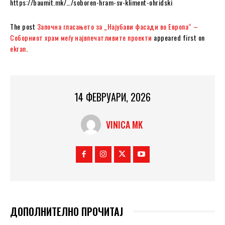
https://baumit.mk/…/soboren-hram-sv-kliment-ohridski
The post
Започна гласањето за „Најубави фасади во Европа“ –
Соборниот храм меѓу највпечатливите проекти
appeared first on
ekran
.
14 ФЕВРУАРИ, 2026
VINICA MK
ДОПОЛНИТЕЛНО ПРОЧИТАЈ