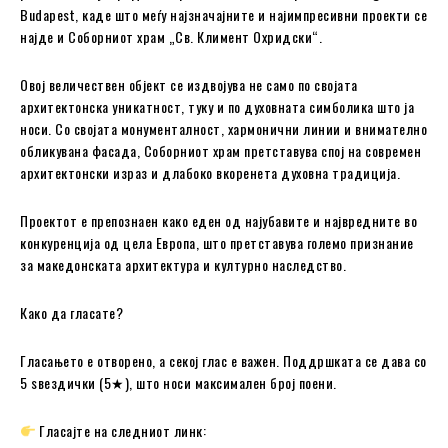
Budapest, каде што меѓу најзначајните и најимпресивни проекти се
најде и Соборниот храм „Св. Климент Охридски“.
Овој величествен објект се издвојува не само по својата
архитектонска уникатност, туку и по духовната симболика што ја
носи. Со својата монументалност, хармонични линии и внимателно
обликувана фасада, Соборниот храм претставува спој на современ
архитектонски израз и длабоко вкоренета духовна традиција.
Проектот е препознаен како еден од најубавите и највредните во
конкуренција од цела Европа, што претставува големо признание
за македонската архитектура и културно наследство.
Како да гласате?
Гласањето е отворено, а секој глас е важен. Поддршката се дава со
5 ѕвездички (5★), што носи максимален број поени.
Гласајте на следниот линк: