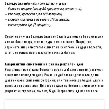
белодробна емболија може да вклучуваат:
– болка во градите (околу 50 проценти од пациентите),
– кашлица, претежно сува (20 проценти),
– слабост или губење на свеста (14 проценти),
– искашлување крв (7 проценти).
Сепак, се случува белодробната емболија да помине без симптоми
или со блага непријатност, дури и кога е тешка. Покрај тоа,
нејзините знаци честопати личат на симптоми на други болести,
што го отежнува поставувањето точна дијагноза.
Алармантни симптоми на рак на ректален дел
Ректалниот рак е една форма на рак на дебелото црево (ректумот
е неговиот последен дел). Ракот на дебелото црево може да не
дава никакви симптоми со години, или тие може да бидат благи и
лесно да се занемарат. Во раните фази на болеста, симптомите се
јавуваат многу ретко, само кај 5 до 10 проценти од пациентите.