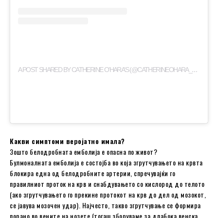
A
POST SHARED BY CATHERINE O’HARA’S (@CATHERINEOHARA_CHRONOLOGY)
Какви симптоми веројатно имала?
Зошто белодробната емболија е опасна по живот?
Булмоналната емболија е состојба во која згрутчувањето на крвта
блокира една од белодробните артерии, спречувајќи го
правилниот проток на крв и снабдувањето со кислород до телото
(ако згрутчувањето го прекине протокот на крв до дел од мозокот,
се јавува мозочен удар). Најчесто, такво згрутчување се формира
порано во вените на нозете (тогаш зборуваме за длабока венска