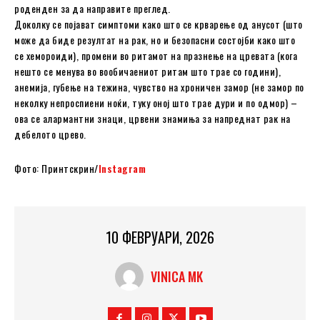
роденден за да направите преглед.
Доколку се појават симптоми како што се крварење од анусот (што
може да биде резултат на рак, но и безопасни состојби како што
се хемороиди), промени во ритамот на празнење на цревата (кога
нешто се менува во вообичаениот ритам што трае со години),
анемија, губење на тежина, чувство на хроничен замор (не замор по
неколку непроспиени ноќи, туку оној што трае дури и по одмор) –
ова се алармантни знаци, црвени знамиња за напреднат рак на
дебелото црево.
Фото: Принтскрин/
Instagram
10 ФЕВРУАРИ, 2026
VINICA MK