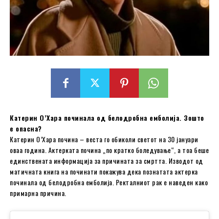
Катерин О’Хара починала од белодробна емболија. Зошто
е опасна?
Катерин О’Хара почина – веста го обиколи светот на 30 јануари
оваа година. Актерката почина „по кратко боледување“, а тоа беше
единствената информација за причината за смртта. Изводот од
матичната книга на починати покажува дека познатата актерка
починала од белодробна емболија. Ректалниот рак е наведен како
примарна причина.