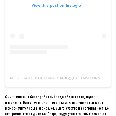
View this post on Instagram
A
POST SHARED BY CATHERINE O’HARA’S (@CATHERINEOHARA_CHRONOLOGY)
Симптомите на белодробна емболија обично се појавуваат
ненадејно. Најтипичен симптом е задушување, чиј интензитет
може значително да варира, од благо чувство на непријатност до
екстремно тешко дишење. Покрај задушувањето, симптомите на