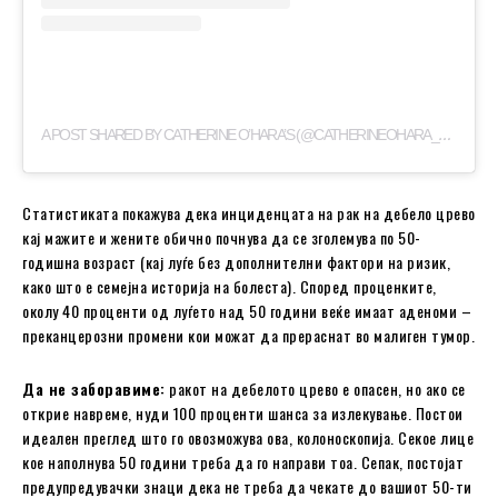
A
POST SHARED BY CATHERINE O’HARA’S (@CATHERINEOHARA_CHRONOLOGY)
Статистиката покажува дека инциденцата на рак на дебело црево
кај мажите и жените обично почнува да се зголемува по 50-
годишна возраст (кај луѓе без дополнителни фактори на ризик,
како што е семејна историја на болеста). Според проценките,
околу 40 проценти од луѓето над 50 години веќе имаат аденоми –
преканцерозни промени кои можат да прераснат во малиген тумор.
Да не заборавиме:
ракот на дебелото црево е опасен, но ако се
открие навреме, нуди 100 проценти шанса за излекување. Постои
идеален преглед што го овозможува ова, колоноскопија. Секое лице
кое наполнува 50 години треба да го направи тоа. Сепак, постојат
предупредувачки знаци дека не треба да чекате до вашиот 50-ти