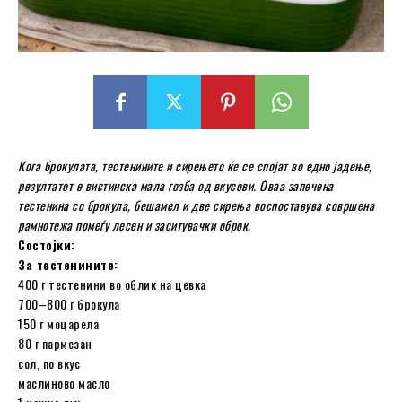
Кога брокулата, тестенините и сирењето ќе се спојат во едно јадење,
резултатот е вистинска мала гозба од вкусови. Оваа запечена
тестенина со брокула, бешамел и две сирења воспоставува совршена
рамнотежа помеѓу лесен и заситувачки оброк.
Состојки:
За тестенините:
400 г тестенини во облик на цевка
700–800 г брокула
150 г моцарела
80 г пармезан
сол, по вкус
маслиново масло