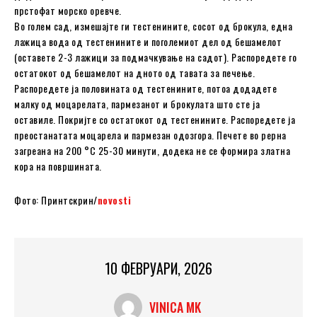
прстофат морско оревче.
Во голем сад, измешајте ги тестенините, сосот од брокула, една
лажица вода од тестенините и поголемиот дел од бешамелот
(оставете 2-3 лажици за подмачкување на садот). Распоредете го
остатокот од бешамелот на дното од тавата за печење.
Распоредете ја половината од тестенините, потоа додадете
малку од моцарелата, пармезанот и брокулата што сте ја
оставиле. Покријте со остатокот од тестенините. Распоредете ја
преостанатата моцарела и пармезан одозгора. Печете во рерна
загреана на 200 °C 25-30 минути, додека не се формира златна
кора на површината.
Фото: Принтскрин/
novosti
10 ФЕВРУАРИ, 2026
VINICA MK