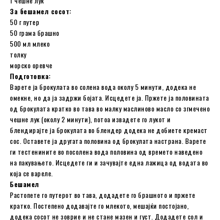
1 чешне лук
За бешамел сосот:
50 г путер
50 грама брашно
500 мл млеко
толку
морско оревче
Подготовка:
Варете ја брокулата во солена вода околу 5 минути, додека не
омекне, но да ја задржи бојата. Исцедете ја. Пржете ја половината
од брокулата кратко во тава во малку маслиново масло со згмечено
чешне лук (околу 2 минути), потоа извадете го лукот и
блендирајте ја брокулата во блендер додека не добиете кремаст
сос. Оставете ја другата половина од брокулата настрана. Варете
ги тестенините во посолена вода половина од времето наведено
на пакувањето. Исцедете ги и зачувајте една лажица од водата во
која се вареле.
Бешамел
Растопете го путерот во тава, додадете го брашното и пржете
кратко. Постепено додавајте го млекото, мешајќи постојано,
додека сосот не зоврие и не стане мазен и густ. Додадете сол и