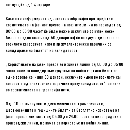
почнувајќи од 1 февруари.
Како што информираат од Јавното сообраќајно претпријатие,
користењето на јавниот превоз на ноќните линии во периодот од
00:00 до 05:00 часот ќе биде можно исклучиво со купен ноќен
билет за едно возење од 50 денари кој ќе се купува директно во
возилото кај возачот, како и преку електронски паричник со
валидирање на билетот на валидаторот.
„Користењето на јавен превоз во ноќните линии од 00:00 до 05:00
часот важи со валидирање/купување на ноќен хартиен билет за
едно возење кој чини 50 денари, исклучиво купен во возилото кај
возачот и од електронски паричник преку валидаторот“, се вели
во соопштението на претпријатието.
Од ЈСП напоменуваат и дека месечните, тримесечните,
шестмесечните и годишните билети за бесплатно користење на
јавен превоз кои важат од 05:00 до 24:00 часот за сите градски и
приградски линии, не важат за користење на ноќни линии.