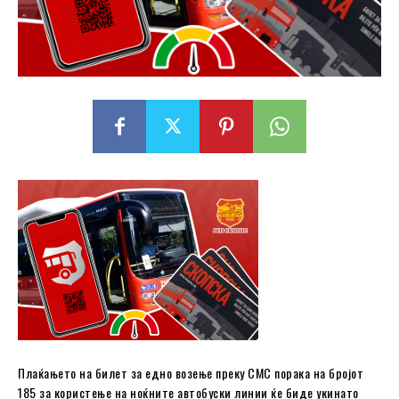
Плаќањето на билет за едно возење преку СМС порака на бројот
185 за користење на ноќните автобуски линии ќе биде укинато