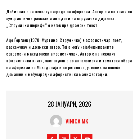
Добитник е на неколку награди за афоризам. Автор е и на книги со
хумористични раскази и анегдоти на струмички дијалект.
„Струмички шерифи“ е негов прв драмски текст.
Ацо Ѓоргиев (1970, Муртино, Струмичко) е афористичар, поет,
раскажувач и драмски автор. Тој е меѓу најафирмираните
современи македонски афористичари. Автор е на неколку
афористички книги, застапуван е во антологиски и тематски збори
на афоризми во Македонија и во регионот, учесник на повеќе
домашни и меѓународни афористички манифестации.
28 ЈАНУАРИ, 2026
VINICA MK