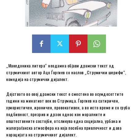
„Македоника литера“ неодамна објави драмски текст од
струмичкиот автор Ацо Ѓоргиев со наслов „Струмички шерифи“,
комедија на струмички дијалект.
Дејството во овој драмски текст е сместено во осумдесеттите
години на минатиот век во Струмица. Ѓоргиев на сатиричен,
хумористичен, ироничен, провокативен, а во исто време и со груба
подбивност, презрив и дрзок однос кон моралните и
општествените состојби, отсликува една социјална, урбана и
малограѓанска атмосфера на која посебна привлечност и дава
нарацијата на струмичкиот дијалект.