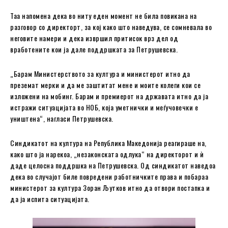
Таа напомена дека во ниту еден момент не била повикана на
разговор со директорт, за кој како што наведува, се сомневала во
неговите намери и дека извршил притисок врз дел од
вработените кои ја дале поддршката за Петрушевска.
„Барам Министерството за култура и министерот итно да
преземат мерки и да ме заштитат мене и моите колеги кои се
изложени на мобинг. Барам и премиерот на државата итно да ја
истражи ситуацијата во НОБ, која уметнички и меѓучовечки е
уништена“, нагласи Петрушевска.
Синдикатот на култура на Република Македонија реагираше на,
како што ја нарекоа, „незаконската одлука“ на директорот и ѝ
даде целосна поддршка на Петрушевска. Од синдикатот наведоа
дека во случајот биле повредени работничките права и побараа
министерот за култура Зоран Љутков итно да отвори постапка и
да ја испита ситуацијата.