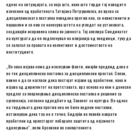
однос на ситуацијата, за која што, како што тврди тој наводите
изнесени од вработената Татијана Петрушевска, во врска со
дисциплинската постапка поведена против неа, се невистинити и
паушални и со нив се нанесува штета на угледот на установата,
создавајќи искривена слика во јавноста. Тој апелира Синдикатот
на културата да не подлегнувал на влијанија од поединци, туку да
се залагал за правата на колективот и достоинството на
институциите.
„Во оваа изјава нема да изнесувам факти, имајќи предвид дека е
во тек дисциплинска постапка за дисциплински престап. Сепак,
важно е да се нагласи дека постојат изјави од вработени, како и
изјава од диригентот на претставата, врз основа на кои е донесен
предлог за покренување дисциплинска постапка и решение за
суспензија, согласно одредбите од Законот за култура. Во однос
на тврдењата дека против неа не биле водени постапки,
истакнувам дека тоа не е точно, бидејќи во повеќе наврати
вработени од оркестарот побарале заштита од нејзиното
однесување“, вели Арсовски во соопштението.