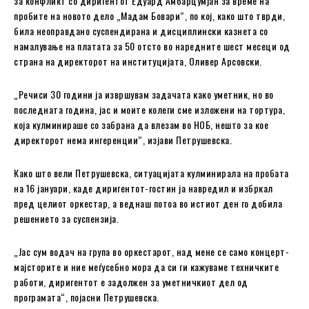
за конфликт со диригентот Едуард Амбарцумјан за време на
пробите на новото дело „Мадам Бовари“, по кој, како што тврди,
била неоправдано суспендирана и дисциплински казнета со
намалување на платата за 50 отсто во наредните шест месеци од
страна на директорот на институцијата, Оливер Арсовски.
„Речиси 30 години ја извршувам задачата како уметник, но во
последната година, јас и моите колеги сме изложени на тортура,
која кулминираше со забрана да влезам во НОБ, нешто за кое
директорот нема ингeренции“, изјави Петрушевска.
Како што вели Петрушевска, ситуацијата кулминирала на пробата
на 16 јануари, каде диригентот-гостин ја навредил и избркал
пред целиот оркестар, а веднаш потоа во истиот ден го добила
решението за суспензија.
„Јас сум водач на група во оркестарот, над мене се само концерт-
мајсторите и ние меѓусебно мора да си ги кажуваме техничките
работи, диригентот е задолжен за уметничкиот дел од
програмата“, појасни Петрушевска.