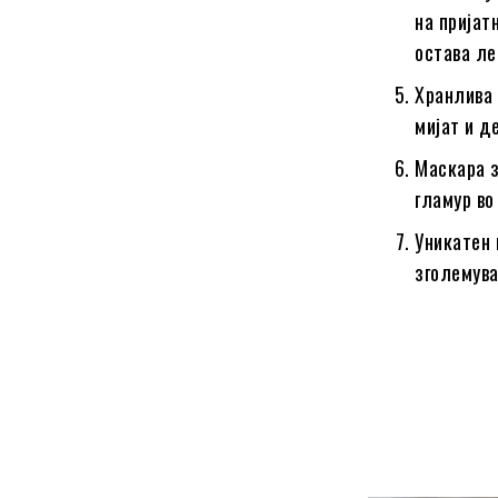
на пријат
остава ле
Хранлива 
мијат и д
Маскара з
гламур во
Уникатен 
зголемува