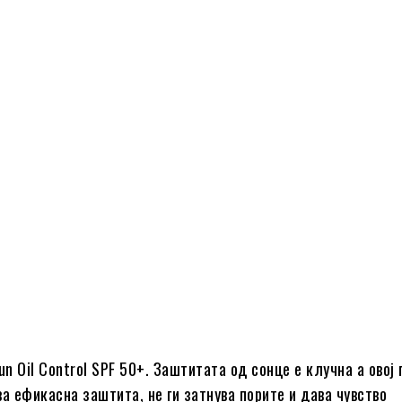
un Oil Control SPF 50+. Заштитата од сонце е клучна а овој
а ефикасна заштита, не ги затнува порите и дава чувство