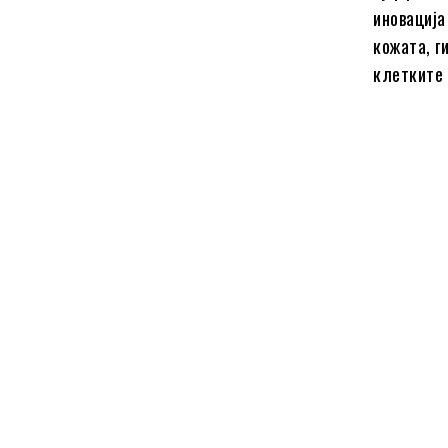
иновација
кожата, г
клетките