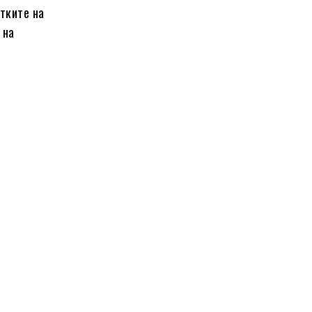
етките на
 на