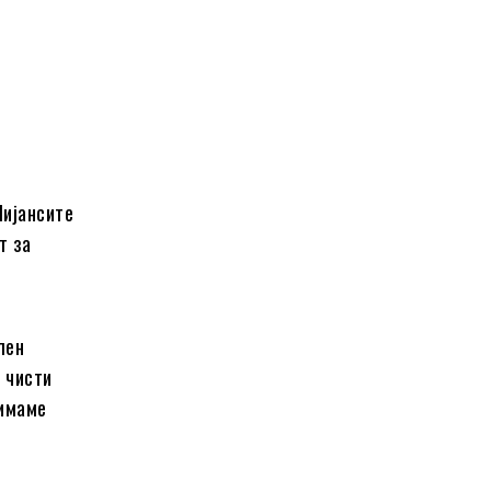
Нијансите
т за
лен
 чисти
 имаме