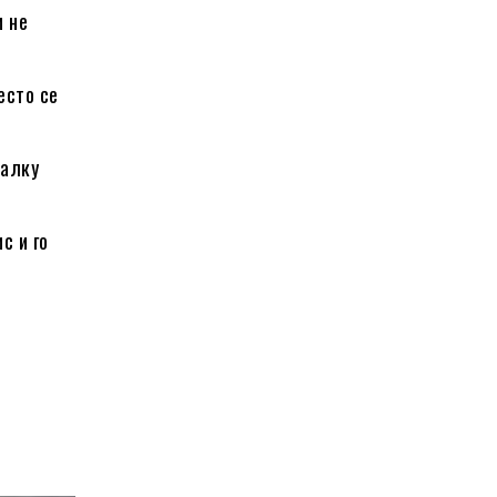
и не
есто се
малку
с и го