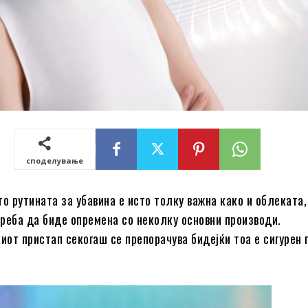
споделување
то рутината за убавина е исто толку важна како и облеката,
реба да биде опремена со неколку основни производи.
от пристап секогаш се препорачува бидејќи тоа е сигурен 