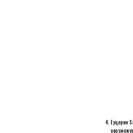
Еуцерин S
овозможув