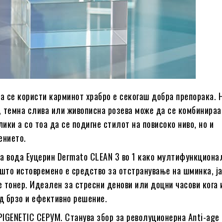
а се користи карминот храбро е секогаш добра препорака. 
, темна слива или живописна розева може да се комбинираа
лики а со тоа да се подигне стилот на повисоко ниво, но и
ението.
 вода Еуцерин Dermato CLEAN 3 во 1 како мултифункциона
што истовремено е средство за отстранување на шминка, ја
е тонер. Идеален за стресни денови или доцни часови кога
д брзо и ефективно решение.
PIGENETIC СЕРУМ. Станува збор за револуционерна Anti-age