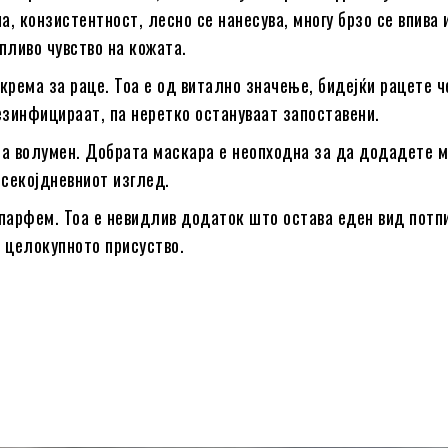
на, конзистентност, лесно се нанесува, многу брзо се впива 
пливо чувство на кожата.
крема за раце. Тоа е од витално значење, бидејќи рацете ч
езинфицираат, па неретко остануваат запоставени.
а волумен. Добрата маскара е неопходна за да додадете 
 секојдневниот изглед.
парфем. Тоа е невидлив додаток што остава еден вид потпи
 целокупното присуство.