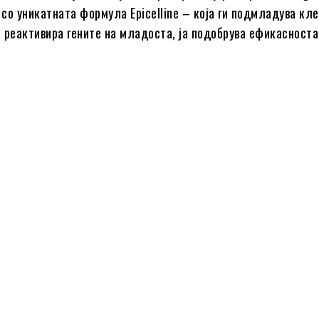
 со уникатната формула Epicelline – која ги подмладува кл
и реактивира гените на младоста, ја подобрува ефикасноста