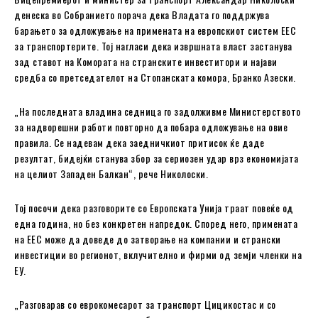
денеска во Собранието порача дека Владата го поддржува
барањето за одложување на примената на европскиот систем ЕЕС
за транспортерите. Тој нагласи дека извршната власт застанува
зад ставот на Комората на странските инвеститори и најави
средба со претседателот на Стопанската комора, Бранко Азески.
„На последната владина седница го задолживме Министерството
за надворешни работи повторно да побара одложување на овие
правила. Се надевам дека заедничкиот притисок ќе даде
резултат, бидејќи станува збор за сериозен удар врз економијата
на целиот Западен Балкан“, рече Николоски.
Тој посочи дека разговорите со Европската Унија траат повеќе од
една година, но без конкретен напредок. Според него, примената
на ЕЕС може да доведе до затворање на компании и странски
инвестиции во регионот, вклучително и фирми од земји членки на
ЕУ.
„Разговарав со еврокомесарот за транспорт Цицикостас и со