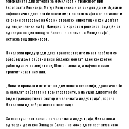
генералната директорка за мобилност и транспорт при
Европската Комисија, Магда Копцинска и се обидов да им објаснам
најпластично дека ова ќе значи смрт за економијата во регионот и
ќе значи затворање на бројни странски инвестиции кои доаѓаат
од земји-членки на ЕУ. Намерно го користам регионот, бидејќи се
однесува на цел западен Балкан, а не само на Македонија“,
истакна вицепремиерот.
Николоски предупреди дека транспортерите имаат проблем со
обезбедување работни визи бидејќи немаат еден конкретен
работодавач во земјите од Шенген-зоната, а најчесто само
транзитираат низ нив.
„Новите правила и штетат на домашната економија, драстично ќе
ја намалат работата на транспортерите, а на удар директно ќе
биде транспортниот сектор и челичната индустрија“, порача
Николоски од собраниската говорница.
За евентуалниот колапс на челичната индустрија, Николовски
одговори дека кон Западен Балкан не може да се постапува како