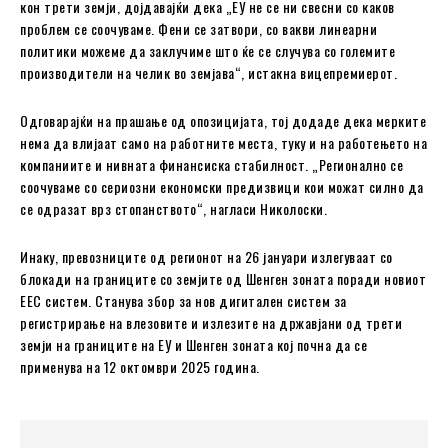
кон трети земји, дојдавајќи дека „ЕУ не се ни свесни со каков
проблем се соочуваме. Фени се затвори, со вакви линеарни
политики можеме да заклучиме што ќе се случува со големите
производители на челик во земјава“, истакна вицепремиерот.
Одговарајќи на прашање од опозицијата, тој додаде дека мерките
нема да влијаат само на работните места, туку и на работењето на
компаниите и нивната финансиска стабилност. „Регионално се
соочуваме со сериозни економски предизвици кои можат силно да
се одразат врз стопанството“, нагласи Николоски.
Инаку, превозниците од регионот на 26 јануари излегуваат со
блокади на границите со земјите од Шенген зоната поради новиот
ЕЕС систем. Станува збор за нов дигитален систем за
регистрирање на влезовите и излезите на државјани од трети
земји на границите на ЕУ и Шенген зоната кој почна да се
применува на 12 октомври 2025 година.