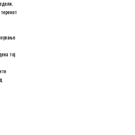
едели.
 теренот
снување
дека тој
ите
ед