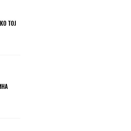
КО ТОЈ
ИНА