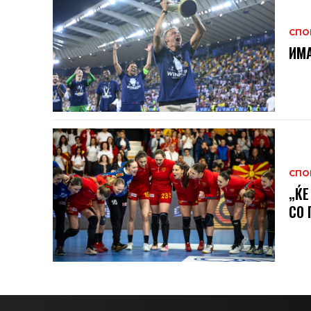
СПО
ИМА
СПО
„ЌЕ
СО 