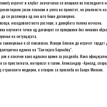
помеѓу играчот и клубот значително се влошиле во последните н
резентирани јасни планови и улога во проектот, но реалноста на
 да се разликува од она што беше договорено.
есеци, незадоволството растеше, а довербата полека исчезна.
дека клучните точки од договорот се прекршени без никакво обја
рување на ситуацијата.
а заминување е сè поизвесна. Извори блиски до играчот тврдат 
долгорочна иднина на “Сантијаго Бернабеу“.
 рок е означен како идеално време за разделба. Иако официјалн
е се пристигнати, интересот е голем. Александер -Арнолд, спор
 странските медиуми, е отворен за преселба во Баерн Минхен.