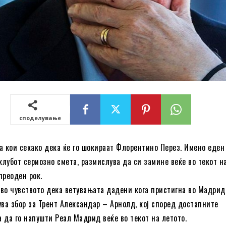
споделување
а кои секако дека ќе го шокираат Флорентино Перез. Имено еден
клубот сериозно смета, размислува да си замине веќе во текот н
преоден рок.
во чувството дека ветувањата дадени кога пристигна во Мадрид
ува збор за Трент Александар – Арнолд, кој според достапните
 да го напушти Реал Мадрид веќе во текот на летото.