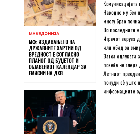
Комуникацијата 
Наводно му беа п
многу брзо почна
Во последните м
МАКЕДОНИЈА
Играчот верува 
МФ: ИЗДАВАЊЕТО НА
или обид за сми
ДРЖАВНИТЕ ХАРТИИ ОД
ВРЕДНОСТ Е СОГЛАСНО
Затоа одлуката з
ПЛАНОТ ОД БУЏЕТОТ И
повеќе не гледа 
ОБЈАВЕНИОТ КАЛЕНДАР ЗА
ЕМИСИИ НА ДХВ
Летниот преоден
понуди сè уште н
информациите од