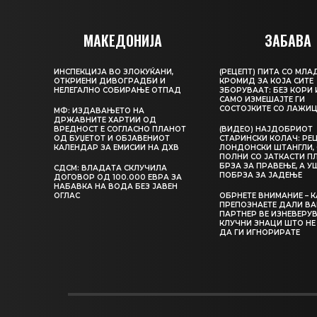
МАКЕДОНИЈА
ЗАБАВА
ИНСПЕКЦИЈА ВО ЗЛОКУЌАНИ,
(РЕЦЕПТ) ПИТА СО МЛА
ОТКРИЕНИ ДИВОГРАДБИ И
КРОМИД ЗА КОЈА СИТЕ
НЕЛЕГАЛНО СОБИРАЊЕ ОТПАД
ЗБОРУВААТ: БЕЗ КОРИ 
САМО ИЗМЕШАЈТЕ ГИ
СОСТОЈКИТЕ СО ЛАЖИ
МФ: ИЗДАВАЊЕТО НА
ДРЖАВНИТЕ ХАРТИИ ОД
ВРЕДНОСТ Е СОГЛАСНО ПЛАНОТ
(ВИДЕО) НАЈДОБРИОТ
ОД БУЏЕТОТ И ОБЈАВЕНИОТ
СТАРИНСКИ КОЛАЧ: РЕЦ
КАЛЕНДАР ЗА ЕМИСИИ НА ДХВ
ЛОНДОНСКИ ШТАНГЛИ, 
ПОЛНИ СО ЈАТКАСТИ П
БРЗА ЗА ПРАВЕЊЕ, А У
СДСМ: ВЛАДАТА СКЛУЧИЛА
ПОБРЗА ЗА ЈАДЕЊЕ
ДОГОВОР ОД 100.000 ЕВРА ЗА
НАБАВКА НА ВОДА БЕЗ ЈАВЕН
ОГЛАС
ОБРНЕТЕ ВНИМАНИЕ – 
ПРЕПОЗНАЕТЕ ДАЛИ В
ПАРТНЕР ВЕ ИЗНЕВЕРУВ
КЛУЧНИ ЗНАЦИ ШТО НЕ
ДА ГИ ИГНОРИРАТЕ