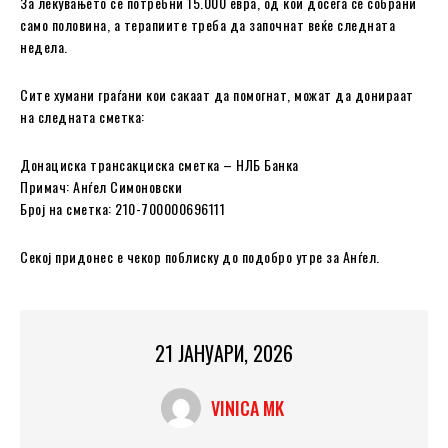
За лекувањето се потребни 15.000 евра, од кои досега се собрани
само половина, а терапиите треба да започнат веќе следната
недела.
Сите хумани граѓани кои сакаат да помогнат, можат да донираат
на следната сметка:
Донациска трансакциска сметка – НЛБ Банка
Примач: Анѓел Симоновски
Број на сметка: 210-700000696111
Секој придонес е чекор поблиску до подобро утре за Анѓел.
21 ЈАНУАРИ, 2026
VINICA MK