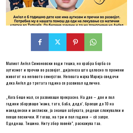
Малиот Анѓел Симоновски води тешка, но храбра борба со
аутизмот и пречки во развојот, дијагноза што целосно го промени
животот на неговото семејство. Неговата мајка Марија сведочи
дека Анѓел до третата година се развивал одлично.
„Кога беше мал, се развиваше прекрасно. На две – две и пол
години зборуваше ‘мама, тато, баба, дедо’, броеше до 10 на
македонски и англиски, ја знаеше азбуката, редеше сложувалки и
пееше песнички. И тогаш, на три и пол години – сè запре.
Одеднаш. Тишина. Ниту збор повеќе”, раскажува таа.