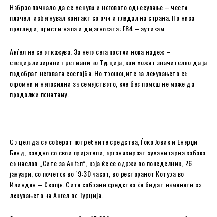
Набрзо почнало да се менува и неговото однесување – често
плачел, избегнувал контакт со очи и гледал на страна. По низа
прегледи, пристигнала и дијагнозата: F84 – аутизам.
Анѓел не се откажува. За него сега постои нова надеж –
специјализирани третмани во Турција, кои можат значително да ја
подобрат неговата состојба. Но трошоците за лекувањето се
огромни и непосилни за семејството, кое без помош не може да
продолжи понатаму.
Со цел да се соберат потребните средства, Ѓоко Јовиќ и Енерџи
Бенд, заедно со свои пријатели, организираат хуманитарна забава
со наслов „Сите за Анѓел”, која ќе се одржи во понеделник, 26
јануари, со почеток во 19:30 часот, во ресторанот Котура во
Илинден – Скопје. Сите собрани средства ќе бидат наменети за
лекувањето на Анѓел во Турција.