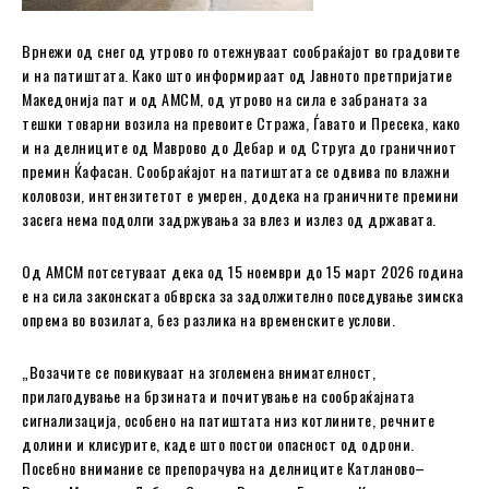
Врнежи од снег од утрово го отежнуваат сообраќајот во градовите
и на патиштата. Како што информираат од Јавното претпријатие
Македонија пат и од АМСМ, од утрово на сила е забраната за
тешки товарни возила на превоите Стража, Ѓавато и Пресека, како
и на делниците од Маврово до Дебар и од Струга до граничниот
премин Ќафасан. Сообраќајот на патиштата се одвива по влажни
коловози, интензитетот е умерен, додека на граничните премини
засега нема подолги задржувања за влез и излез од државата.
Од АМСМ потсетуваат дека од 15 ноември до 15 март 2026 година
е на сила законската обврска за задолжително поседување зимска
опрема во возилата, без разлика на временските услови.
„Возачите се повикуваат на зголемена внимателност,
прилагодување на брзината и почитување на сообраќајната
сигнализација, особено на патиштата низ котлините, речните
долини и клисурите, каде што постои опасност од одрони.
Посебно внимание се препорачува на делниците Катланово–