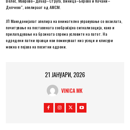
Велес, Маврово–Дебар–Струга, Виница–Берово и Кочани–
Делчево“, апелираат од АМСМ.
ЈП Македонијапат апелира на внимателно управување со возилата,
почитување на поставената сообраќајна сигнализација, како и
прилагодување на брзината спрема условите на патот. На
одредени патни правци кои поминуваат низ усеци и клисури
можна е појава на поситни одрони.
21 ЈАНУАРИ, 2026
VINICA MK