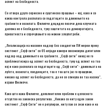
аспект на безбедноста.
Се отвора друго сериозно и суштинско прашање – кој, како и со
каква контрола располага со податоците за движењето на
граѓаните и возилата. Филипче децидно посочи дека клучната
дилема не е безбедноста, туку заштитата на демократијата,
приватноста и спречувањето на можни злоупотреби.
„Легализација на масовен надзор без соодветни ПИ мерки преку
системот „Сејф сити“ со 65 илјади камери овозможува дигитален
надзор над движењето на граѓаните. „Сејф сити“ никој не го
проблематизира од аспект на безбедноста, туку од аспект на тоа
кој и како располага со податоците од „Сејф сити“- движењата на
луѓето, возилата, поединците, тоа е тоа што јас го прашувам,
никако од аспект на безбедноста, да не се спинува во таа насока“,
изјави Филипче.
Како што кажа Филипче, дополнителен проблем е целосното
отсуство на законска регулатива. „Никако со ниту еден закон
системот „Сејф Сити“ не е регулиран, ниту пак се знае како и на