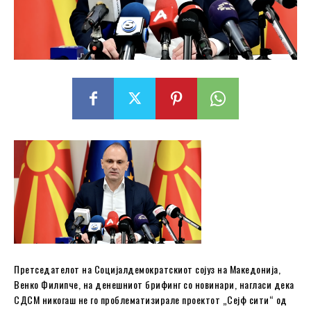
Претседателот на Социјалдемократскиот сојуз на Македонија,
Венко Филипче, на денешниот брифинг со новинари, нагласи дека
СДСМ никогаш не го проблематизирале проектот „Сејф сити“ од