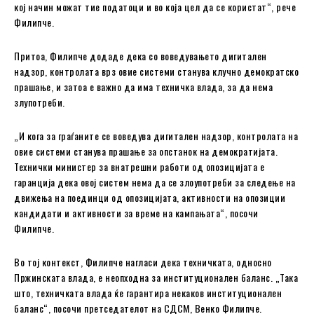
кој начин можат тие податоци и во која цел да се користат“, рече
Филипче.
Притоа, Филипче додаде дека со воведувањето дигитален
надзор, контролата врз овие системи станува клучно демократско
прашање, и затоа е важно да има техничка влада, за да нема
злупотреби.
„И кога за граѓаните се воведува дигитален надзор, контролата на
овие системи станува прашање за опстанок на демократијата.
Технички министер за внатрешни работи од опозицијата е
гаранција дека овој систем нема да се злоупотреби за следење на
движења на поединци од опозицијата, активности на опозиции
кандидати и активности за време на кампањата“, посочи
Филипче.
Во тој контекст, Филипче нагласи дека техничката, односно
Пржинската влада, е неопходна за институционален баланс. „Така
што, техничката влада ќе гарантира некаков институционален
баланс“, посочи претседателот на СДСМ, Венко Филипче.