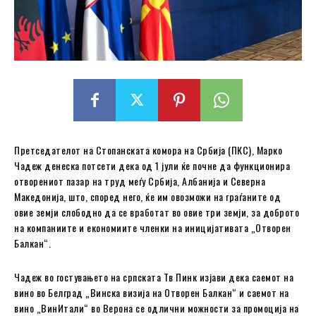
Претседателот на Стопанската комора на Србија (ПКС), Марко
Чадеж денеска потсети дека од 1 јули ќе почне да функционира
отворениот пазар на труд меѓу Србија, Албанија и Северна
Македонија, што, според него, ќе им овозможи на граѓаните од
овие земји слободно да се вработат во овие три земји, за доброто
на компаниите и економиите членки на иницијативата „Отворен
Балкан“.
Чадеж во гостувањето на српската Тв Пинк изјави дека саемот на
вино во Белград „Винска визија на Отворен Балкан“ и саемот на
вино „ВинИтали“ во Верона се одлични можности за промоција на