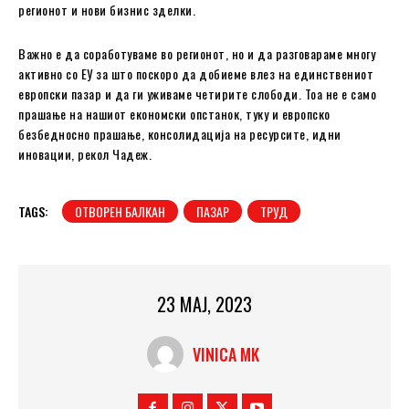
регионот и нови бизнис зделки.
Важно е да соработуваме во регионот, но и да разговараме многу
активно со ЕУ за што поскоро да добиеме влез на единствениот
европски пазар и да ги уживаме четирите слободи. Тоа не е само
прашање на нашиот економски опстанок, туку и европско
безбедносно прашање, консолидација на ресурсите, идни
иновации, рекол Чадеж.
TAGS:
ОТВОРЕН БАЛКАН
ПАЗАР
ТРУД
23 МАЈ, 2023
VINICA MK