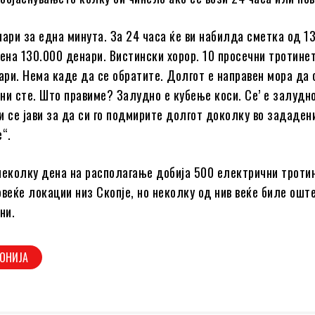
нари за една минута. За 24 часа ќе ви набилда сметка од 1
дена 130.000 денари. Вистински хорор. 10 просечни тротине
ари. Нема каде да се обратите. Долгот е направен мора да 
ни сте. Што правиме? Залудно е кубење коси. Се’ е залудно
и се јави за да си го подмирите долгот доколку во зададен
е“.
неколку дена на располагање добија 500 електрични троти
овеќе локации низ Скопје, но неколку од нив веќе биле ошт
ни.
ОНИЈА