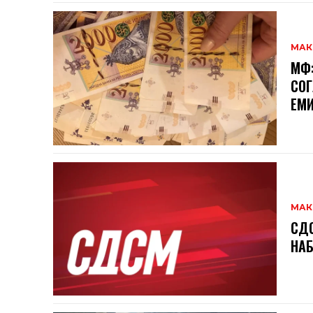
МАК
МФ:
СОГ
ЕМИ
МАК
СДС
НАБ