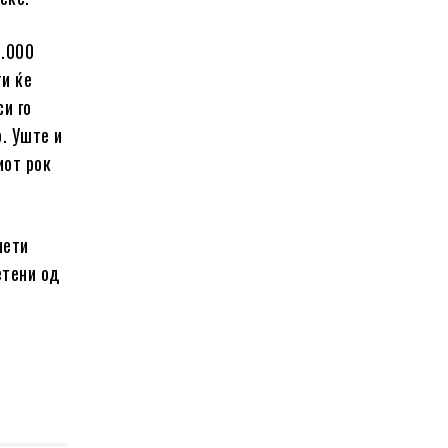
3.000
ти ќе
си го
. Уште и
иот рок
нети
етени од