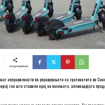
споделување
уваат неправилности во управувањето со тротинетите во Скоп
окрај тоа што ставиле крај на возењето, апликацијата про