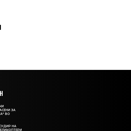
1
Н
КИ
АСЕНИ ЗА
А“ ВО
СУДИР НА
ЕЛИКОПТЕРИ