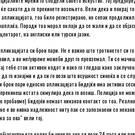
оцијалните мрежи го сподели своето искуство. Тој предупр
 ќе сакате да го прекинете возењето. Вели дека и покрај т
а апликацијата, тоа било регистрирано, но сепак продолжил
 наплаќа. Поради тоа морал онлајн да се жали и да се објас
 центарот, на англиски или турски јазик.
апликацијата си брои пари. Не е важно што тротинетот си го
авил, а во меѓувреме можеби друг го превземал. Ти се мачи
ај тебе стои активен кодот и иако го гледаш како заклучен
 да го изнајми и да си го вози што всушност синоќа и се слу
и брои пари односно апликацијата бидејќи има активна сеси
 прекинеш истата симулира дека го возиш. Полиција не мож
го пробавме) бидејќи немаат никаков контакт со тоа. Реално
не е во нивна надлежност ниту пак се запознаени со некакв
а за ова“ вели тој.
објаснувањето колку би чинело ако се вози 24 часа или пов