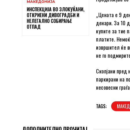
МАКЕДОНИЈА
ИНСПЕКЦИЈА ВО ЗЛОКУЌАНИ,
„Цената е 9 де
ОТКРИЕНИ ДИВОГРАДБИ И
НЕЛЕГАЛНО СОБИРАЊЕ
денари. За 10 
ОТПАД
купите за тие п
платите. Немоќ
извршител ќе в
не го подмирит
Скопјани пред 
паркирани на п
несовесни граѓа
TAGS:
МАКЕД
ДОПОЛНИТЕЛНО ПРОЧИТАЈ