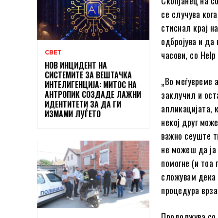
Скопјанец на с
се случува кога
стиснал крај н
одбројува и да
СВЕТ
часови, со Help
НОВ ИНЦИДЕНТ НА
СИСТЕМИТЕ ЗА ВЕШТАЧКА
„Во меѓувреме 
ИНТЕЛИГЕНЦИЈА: МИТОС НА
АНТРОПИК СОЗДАДЕ ЛАЖНИ
заклучил и ост
ИДЕНТИТЕТИ ЗА ДА ГИ
апликацијата, к
ИЗМАМИ ЛУЃЕТО
некој друг може
важно сеуште т
не можеш да ја
помогне (и тоа 
сложувам дека 
процедура врзан
Продолжува со 