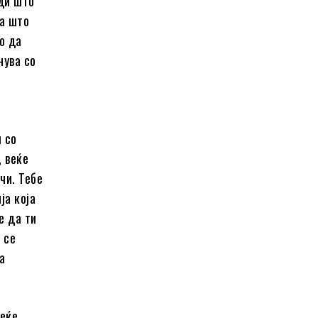
еди што
оа што
о да
нува со
ш со
, веќе
чи. Тебе
ја која
е да ти
 се
а
еќе.