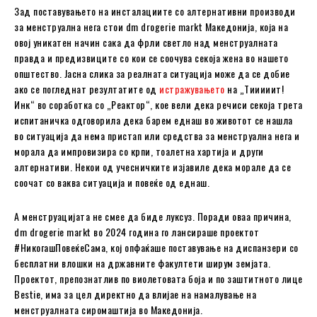
Зад поставувањето на инсталациите со алтернативни производи
за менструална нега стои dm drogerie markt Македонија, која на
овој уникатен начин сака да фрли светло над менструалната
правда и предизвиците со кои се соочува секоја жена во нашето
општество. Јасна слика за реалната ситуација може да се добие
ако се погледнат резултатите од
истражувањето
на „Тииииит!
Инк“ во соработка со „Реактор“, кое вели дека речиси секоја трета
испитаничка одговорила дека барем еднаш во животот се нашла
во ситуација да нема пристап или средства за менструална нега и
морала да импровизира со крпи, тоалетна хартија и други
алтернативи. Некои од учесничките изјавиле дека морале да се
соочат со ваква ситуација и повеќе од еднаш.
А менструацијата не смее да биде луксуз. Поради оваа причина,
dm drogerie markt во 2024 година го лансираше проектот
#НикогашПовеќеСама, кој опфаќаше поставување на диспанзери со
бесплатни влошки на државните факултети ширум земјата.
Проектот, препознатлив по виолетовата боја и по заштитното лице
Bestie, има за цел директно да влијаe на намалување на
менструалната сиромаштија во Македонија.