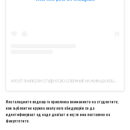
A
POST SHARED BY СТУДЕНТСКО СОБРАНИЕ НА УКИМ (@USSUKIM)
Инсталациите веднаш го привлекоа вниманието на студентите,
кои љубопитно кружеа околу него обидувајќи се да
идентификуваат од каде доаѓаат и кој ги има поставено на
факултетите.