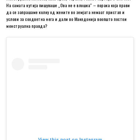
На самата кутија пишуваше „Ова не е влошка“ – порака која прави
да се запрашаме колку од жените во земјата немаат пристап и
услови за соодветна нега и дали во Македонија воопшто постои
менструална правда?
View this post on Instagram