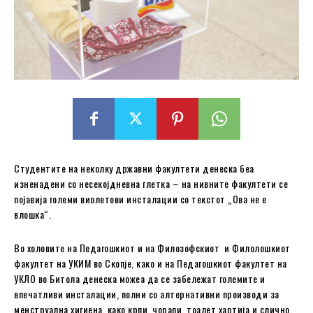
Студентите на неколку државни факултети денеска беа
изненадени со несекојдневна глетка – на нивните факултети се
појавиja големи виолетови инсталации со текстот „Ова не е
влошка“.
Во холовите на Педагошкиот и на Филозофскиот и Филолошкиот
факултет на УКИМ во Скопје, како и на Педагошкиот факултет на
УКЛО во Битола денеска можеа да се забележат големите и
впечатливи инсталации, полни со алтернативни производи за
менструална хигиена, како крпи, чорапи, тоалет хартија и слично.