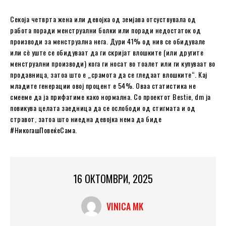
Секоја четврта жена или девојка од земјава отсуствувала од
работа поради менструални болки или поради недостаток од
производи за менструална нега. Дури 41% од нив се обидувале
или сѐ уште се обидуваат да ги скријат влошките (или другите
менструални производи) кога ги носат во тоалет или ги купуваат во
продавница, затоа што е „срамота да се гледаат влошките“. Кај
младите генерации овој процент е 54%. Оваа статистика не
смееме да ја прифатиме како нормална. Со проектот Bestie, dm ја
повикува целата заедница да се ослободи од стигмата и од
стравот, затоа што ниедна девојка нема да биде
#НикогашПовеќеСама.
16 ОКТОМВРИ, 2025
VINICA MK