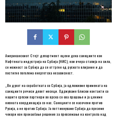
Американскиот Стејт департмент оцени дека санкциите кон
Нафтената индустрија на Србија (НИС), кои вчера стапија на сила,
се можност за Србија да се оттргне од руското влијание и да
постигне поголема енергетска независност.
„Во духот на соработката со Србија, ја одложивме примената на
санкциите речиси девет месеци. Одржуваме блиски контакти со
нашите српски партнери во врска со ова прашање и ја цениме
нивната координација со нас. Санкциите се насочени против
Русија, а не против Србија. Ја поттикнуваме Србија да преземе
чекори кон пронаоѓање решение за превземање на контрола над