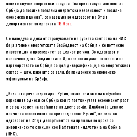
своите клучни енергетски ресурси. Тоа претставува можност за
Србија да посигне поголема енергетска независност и посилна
економска иднина“, се наведува во одговорот на Стејт
департментот за српската
ТВ Нова
.
Се наведува и дека отстранувањето на руската контрола на НИС
ќе ја зголеми енергетската безбедност на Србија и ќе поттикне
инвестиции и просперитет во целиот регион. Во одговорот е
назначено дека Соединетите Држави остануваат посветени на
партнерството со Србија со цел диверзификација на енергетскиот
сектор – што, како што се вели, ќе придонесе за економско
зајакнување на Србија.
„Како што рече секретарот Рубио, посветени сме на меѓусебно
корисните односи со Србија кои го потткинуваат економсиот раст
и се од корист на граѓаните на двете земји. Длабоко ја цениме
сличната посветеност на претседателот Вучиќ“, се вели во
одговорот на Стејт департментот на прашање во врска со
американските санкции кон Нафтената индустрија на Србија
(НИС).