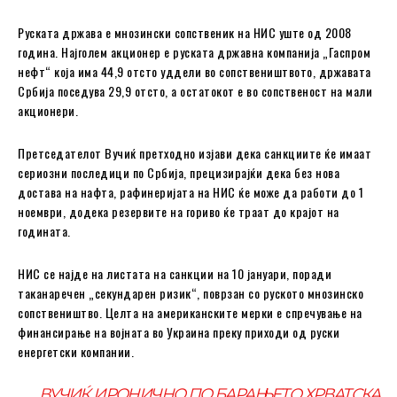
Руската држава е мнозински сопственик на НИС уште од 2008
година. Најголем акционер е руската државна компанија „Гаспром
нефт“ која има 44,9 отсто уддели во сопствеништвото, државата
Србија поседува 29,9 отсто, а остатокот е во сопственост на мали
акционери.
Претседателот Вучиќ претходно изјави дека санкциите ќе имаат
сериозни последици по Србија, прецизирајќи дека без нова
достава на нафта, рафинеријата на НИС ќе може да работи до 1
ноември, додека резервите на гориво ќе траат до крајот на
годината.
НИС се најде на листата на санкции на 10 јануари, поради
таканаречен „секундарен ризик“, поврзан со руското мнозинско
сопствеништво. Целта на американските мерки е спречување на
финансирање на војната во Украина преку приходи од руски
енергетски компании.
ВУЧИЌ ИРОНИЧНО ПО БАРАЊЕТО ХРВАТСКА