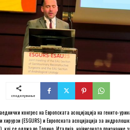
споделување
аеднички конгрес на Европската асоцијација на генито-урин
и хирурзи (ESGURS) и Европската асоцијација за андролошк
), кој се одржа во Торино, Италија, највисокото признание з