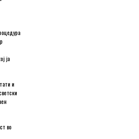
процедура
-р
ој ја
тати и
 светски
аен
ст во