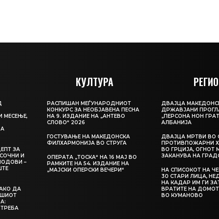
КУЛТУРА
РЕГИО
Д
РАСПИШАН МЕЃУНАРОДНИОТ
ДВАЈЦА МАКЕДОНС
КОНКУРС ЗА НЕОБЈАВЕНА ПЕСНА
ДРЖАВЈАНИ ПРОГЛ
И МЕСЕЊЕ,
НА 9. ИЗДАНИЕ НА „АНТЕВО
„ПЕРСОНА НОН ГРАТ
СЛОВО“ 2026
АЛБАНИЈА
ЦА
ГОСТУВАЊЕ НА МАКЕДОНСКА
ДВАЈЦА МРТВИ ВО 
ФИЛХАРМОНИЈА ВО СТРУГА
ПРОТИВПОЖАРНИ Х
ЕПТ ЗА
ВО ГРЦИЈА, ОГНОТ 
СОЧНИ И
ЗАКАНУВА НА ГРАД
ОПЕРАТА „ТОСКА“ НА 16 МАЈ ВО
ЛОДОВИ –
РАМКИТЕ НА 54. ИЗДАНИЕ НА
ШТЕ
„МАЈСКИ ОПЕРСКИ ВЕЧЕРИ“
НА СПИСОКОТ НА Ч
30 СТАРИ ЛИЦА, Н
НА КАДАР ИМ ГИ З
КАКО ДА
ВРАТИТЕ НА ДОМОТ
АШИОТ
ВО КУМАНОВО
А:
 ТРЕБА