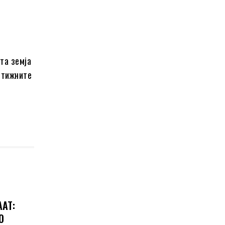
та земја
стижните
ААТ:
О