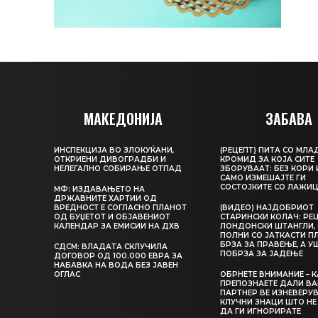
МАКЕДОНИЈА
ЗАБАВА
ИНСПЕКЦИЈА ВО ЗЛОКУЌАНИ,
(РЕЦЕПТ) ПИТА СО МЛА
ОТКРИЕНИ ДИВОГРАДБИ И
КРОМИД ЗА КОЈА СИТЕ
НЕЛЕГАЛНО СОБИРАЊЕ ОТПАД
ЗБОРУВААТ: БЕЗ КОРИ 
САМО ИЗМЕШАЈТЕ ГИ
СОСТОЈКИТЕ СО ЛАЖИ
МФ: ИЗДАВАЊЕТО НА
ДРЖАВНИТЕ ХАРТИИ ОД
ВРЕДНОСТ Е СОГЛАСНО ПЛАНОТ
(ВИДЕО) НАЈДОБРИОТ
ОД БУЏЕТОТ И ОБЈАВЕНИОТ
СТАРИНСКИ КОЛАЧ: РЕЦ
КАЛЕНДАР ЗА ЕМИСИИ НА ДХВ
ЛОНДОНСКИ ШТАНГЛИ, 
ПОЛНИ СО ЈАТКАСТИ П
БРЗА ЗА ПРАВЕЊЕ, А У
СДСМ: ВЛАДАТА СКЛУЧИЛА
ПОБРЗА ЗА ЈАДЕЊЕ
ДОГОВОР ОД 100.000 ЕВРА ЗА
НАБАВКА НА ВОДА БЕЗ ЈАВЕН
ОГЛАС
ОБРНЕТЕ ВНИМАНИЕ – 
ПРЕПОЗНАЕТЕ ДАЛИ В
ПАРТНЕР ВЕ ИЗНЕВЕРУВ
КЛУЧНИ ЗНАЦИ ШТО НЕ
ДА ГИ ИГНОРИРАТЕ