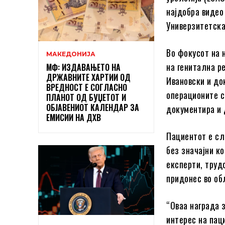
најдобра видео
Универзитетска
Во фокусот на 
МАКЕДОНИЈА
на генитална р
МФ: ИЗДАВАЊЕТО НА
ДРЖАВНИТЕ ХАРТИИ ОД
Ивановски и до
ВРЕДНОСТ Е СОГЛАСНО
операционите са
ПЛАНОТ ОД БУЏЕТОТ И
ОБЈАВЕНИОТ КАЛЕНДАР ЗА
документира и 
ЕМИСИИ НА ДХВ
Пациентот е сл
без значајни к
експерти, труд
придонес во об
“Оваа награда 
интерес на паци