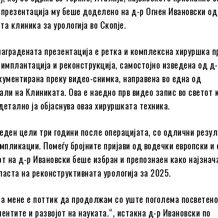
 презентација му беше доделено на д-р Огнен Ивановски од
та клиника за урологија во Скопје.
наградената презентација е ретка и комплексна хируршка 
еимплантација и реконструкција, самостојно изведена од д
кументирана преку видео-снимка, направена во една од
ли на Клиниката. Ова е наедно прв видео запис во светот к
детално ја објаснува оваа хируршката техника.
еден цели три години после операцијата, со одлични резул
омпликации. Помеѓу бројните пријави од водечки европски и
от на д-р Ивановски беше избран и препознаен како најзнач
ласта на реконструктивната урологија за 2025.
за мене е поттик да продолжам со уште поголема посветено
ентите и развојот на науката.“, истакна д-р Ивановски по