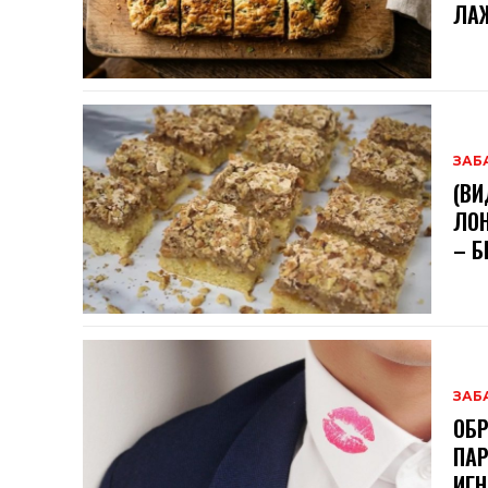
ЛА
ЗАБ
(ВИ
ЛОН
– Б
ЗАБ
ОБР
ПАР
ИГН