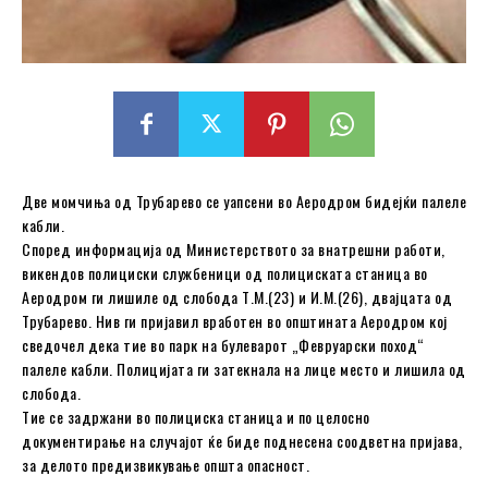
Две момчиња од Трубарево се уапсени во Аеродром бидејќи палеле
кабли.
Според информација од Министерството за внатрешни работи,
викендов полициски службеници од полициската станица во
Аеродром ги лишиле од слобода Т.М.(23) и И.М.(26), двајцата од
Трубарево. Нив ги пријавил вработен во општината Аеродром кој
сведочел дека тие во парк на булеварот „Февруарски поход“
палеле кабли. Полицијата ги затекнала на лице место и лишила од
слобода.
Тие се задржани во полициска станица и по целосно
документирање на случајот ќе биде поднесена соодветна пријава,
за делото предизвикување општа опасност.