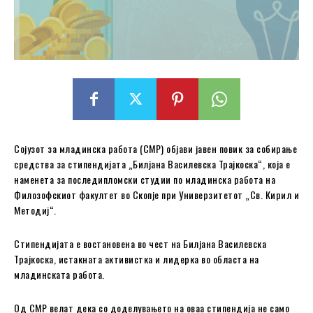
Сојузот за младинска работа (СМР) објави јавен повик за собирање
средства за стипендијата „Билјана Василевска Трајкоска“, која е
наменета за последипломски студии по младинска работа на
Филозофскиот факултет во Скопје при Универзитетот „Св. Кирил и
Методиј“.
Стипендијата е востановена во чест на Билјана Василевска
Трајкоска, истакната активистка и лидерка во областа на
младинската работа.
Од СМР велат дека со доделувањето на оваа стипендија не само