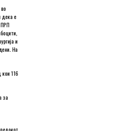
 во
м дека е
а ПРП
мбоцити,
ургија и
дени. На
 кои 116
а за
предокот