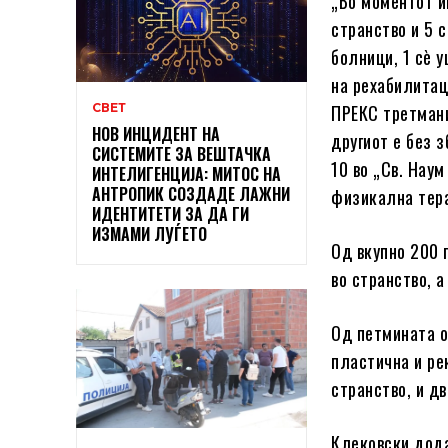
„Во моментот и
странство и 5 с
болници, 1 сè у
на рехабилитац
СВЕТ
ПРЕКС третмани
НОВ ИНЦИДЕНТ НА
другиот е без 
СИСТЕМИТЕ ЗА ВЕШТАЧКА
10 во „Св. Нау
ИНТЕЛИГЕНЦИЈА: МИТОС НА
АНТРОПИК СОЗДАДЕ ЛАЖНИ
физикална тера
ИДЕНТИТЕТИ ЗА ДА ГИ
ИЗМАМИ ЛУЃЕТО
Од вкупно 200 
во странство, а
Од петмината о
пластична и ре
странство, и д
Клековски дода