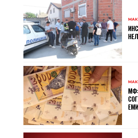
МАК
ИНС
НЕЛ
МАК
МФ:
СОГ
ЕМИ