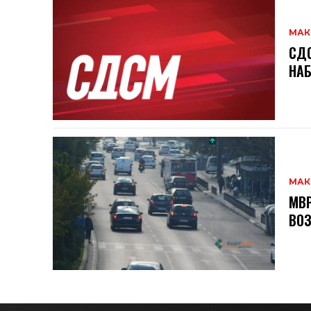
МАК
СДС
НАБ
МАК
МВР
ВОЗ