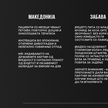
МАКЕДОНИЈА
ЗАБАВА
ПАЦИЕНТИ СО МЕСЕЦИ ЧЕКААТ
(РЕЦЕПТ) ПИТА СО МЛА
ПЕТСКЕН, ПОВТОРНО ДОЦНИ И
КРОМИД ЗА КОЈА СИТЕ
ОНКОЛОШКАТА ТЕРАПИЈА
ЗБОРУВААТ: БЕЗ КОРИ 
САМО ИЗМЕШАЈТЕ ГИ
СОСТОЈКИТЕ СО ЛАЖИ
ИНСПЕКЦИЈА ВО ЗЛОКУЌАНИ,
ОТКРИЕНИ ДИВОГРАДБИ И
НЕЛЕГАЛНО СОБИРАЊЕ ОТПАД
(ВИДЕО) НАЈДОБРИОТ
СТАРИНСКИ КОЛАЧ: РЕЦ
ЛОНДОНСКИ ШТАНГЛИ, 
МФ: ИЗДАВАЊЕТО НА
ПОЛНИ СО ЈАТКАСТИ П
ДРЖАВНИТЕ ХАРТИИ ОД
БРЗА ЗА ПРАВЕЊЕ, А У
ВРЕДНОСТ Е СОГЛАСНО ПЛАНОТ
ПОБРЗА ЗА ЈАДЕЊЕ
ОД БУЏЕТОТ И ОБЈАВЕНИОТ
КАЛЕНДАР ЗА ЕМИСИИ НА ДХВ
ОБРНЕТЕ ВНИМАНИЕ – 
ПРЕПОЗНАЕТЕ ДАЛИ В
ПАРТНЕР ВЕ ИЗНЕВЕРУВ
КЛУЧНИ ЗНАЦИ ШТО НЕ
ДА ГИ ИГНОРИРАТЕ