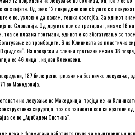
маме 12 повредени на лекување во болница, од тоа 7 се во
е во земјата. Од овие 12 повредени кои сè уште се лекуваат
ште е во, условно да кажам, тешка состојба. За едниот зна
ија во Словенија. Од другите кои се третираат, имаме 16 н
, тоа се плазма третмани, едниот е со збогатување со тро
збогатување со тромбоцити. 6 на Клиниката за пластична хир
м Охридски“. На преврски и слични третмани имаме 38 повре
пија се 46 лица“, изјави Клековски.
повредени, 187 биле регистрирани на болничко лекување, од
 71 во Македонија.
станати на лекување во Македонија, тројца се на Клиникат
конструктивна хирургија, тоа се пациенти кои се вратени од
вајца се во „Аџибадем Систина“.
де дека е формирана работната група за мониторинг на на