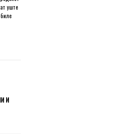
аат уште
 биле
И И