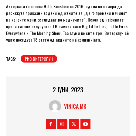
Актерката го основа Hello Sunshine во 2016 година со намера да
раскажува приказни водени од жените за „да го промени начинот
на кој сите жени се гледаат во медиумите“. Некои од нејзините
врвни хитови вклучуваат ТВ емисии како Big Little Lies, Little Fires
Everywhere и The Morning Show. Таа глуми во сите три. Витерспун сè
уште поседува 18 отсто од акциите на компанијата.
TAGS:
РИС ВИТЕРСПУН
2 ЈУНИ, 2023
VINICA MK