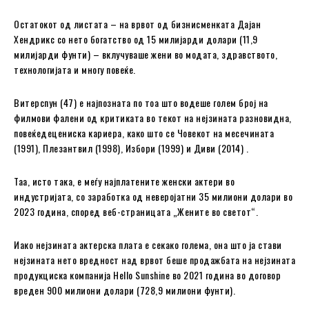
Остатокот од листата – на врвот од бизнисменката Дајан
Хендрикс со нето богатство од 15 милијарди долари (11,9
милијарди фунти) – вклучуваше жени во модата, здравството,
технологијата и многу повеќе.
Витерспун (47) е најпозната по тоа што водеше голем број на
филмови фалени од критиката во текот на нејзината разновидна,
повеќедецениска кариера, како што се Човекот на месечината
(1991), Плезантвил (1998), Избори (1999) и Диви (2014) .
Таа, исто така, е меѓу најплатените женски актери во
индустријата, со заработка од неверојатни 35 милиони долари во
2023 година, според веб-страницата „Жените во светот“.
Иако нејзината актерска плата е секако голема, она што ја стави
нејзината нето вредност над врвот беше продажбата на нејзината
продукциска компанија Hello Sunshine во 2021 година во договор
вреден 900 милиони долари (728,9 милиони фунти).