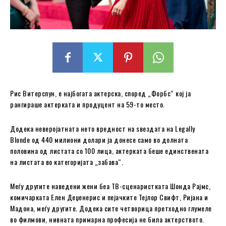
Рис Витерспун, е најбогата актерска, според „Форбс“ кој ја
рангираше актерката и продуцент на 59-то место.
Додека неверојатната нето вредност на ѕвездата на Legally
Blonde од 440 милиони долари ја донесе само во долната
половина од листата со 100 лица, актерката беше единствената
на листата во категоријата „забава“.
Меѓу другите наведени жени беа ТВ-сценаристката Шонда Рајмс,
комичарката Елен Деџенерис и пејачките Тејлор Свифт, Ријана и
Мадона, меѓу другите. Додека сите четворица претходно глумеле
во филмови, нивната примарна професија не била актерството.