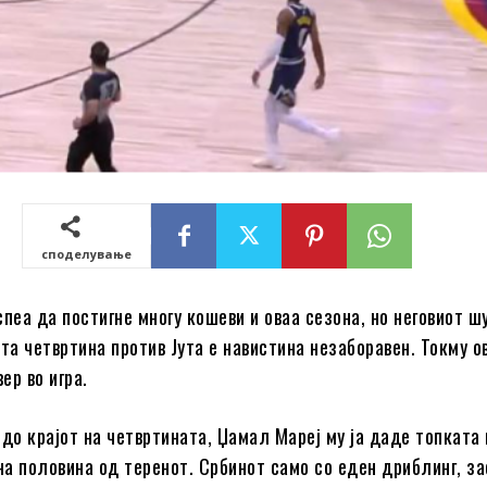
споделување
пеа да постигне многу кошеви и оваа сезона, но неговиот ш
та четвртина против Јута е навистина незаборавен. Токму ов
вер во игра.
до крајот на четвртината, Џамал ​​Мареј му ја даде топката 
 на половина од теренот. Србинот само со еден дриблинг, за