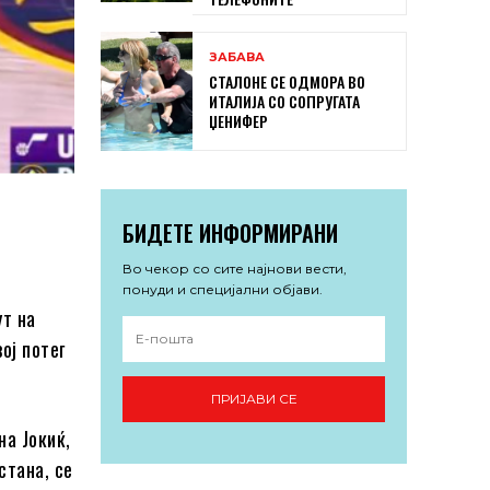
ЗАБАВА
СТАЛОНЕ СЕ ОДМОРА ВО
ИТАЛИЈА СО СОПРУГАТА
ЏЕНИФЕР
БИДЕТЕ ИНФОРМИРАНИ
Во чекор со сите најнови вести,
понуди и специјални објави.
ут на
ој потег
ПРИЈАВИ СЕ
на Јокиќ,
стана, се