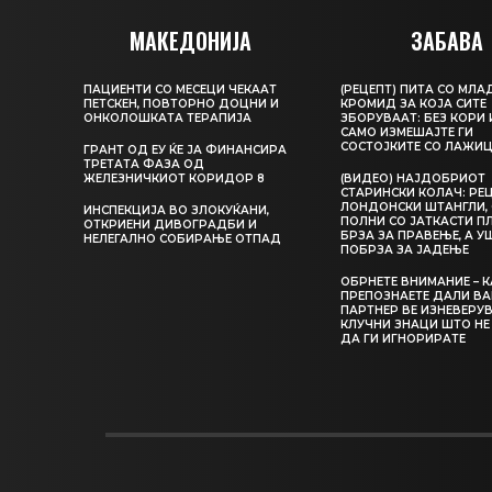
МАКЕДОНИЈА
ЗАБАВА
ПАЦИЕНТИ СО МЕСЕЦИ ЧЕКААТ
(РЕЦЕПТ) ПИТА СО МЛА
ПЕТСКЕН, ПОВТОРНО ДОЦНИ И
КРОМИД ЗА КОЈА СИТЕ
ОНКОЛОШКАТА ТЕРАПИЈА
ЗБОРУВААТ: БЕЗ КОРИ 
САМО ИЗМЕШАЈТЕ ГИ
СОСТОЈКИТЕ СО ЛАЖИ
ГРАНТ ОД ЕУ ЌЕ ЈА ФИНАНСИРА
ТРЕТАТА ФАЗА ОД
ЖЕЛЕЗНИЧКИОТ КОРИДОР 8
(ВИДЕО) НАЈДОБРИОТ
СТАРИНСКИ КОЛАЧ: РЕЦ
ЛОНДОНСКИ ШТАНГЛИ, 
ИНСПЕКЦИЈА ВО ЗЛОКУЌАНИ,
ПОЛНИ СО ЈАТКАСТИ П
ОТКРИЕНИ ДИВОГРАДБИ И
БРЗА ЗА ПРАВЕЊЕ, А У
НЕЛЕГАЛНО СОБИРАЊЕ ОТПАД
ПОБРЗА ЗА ЈАДЕЊЕ
ОБРНЕТЕ ВНИМАНИЕ – 
ПРЕПОЗНАЕТЕ ДАЛИ В
ПАРТНЕР ВЕ ИЗНЕВЕРУВ
КЛУЧНИ ЗНАЦИ ШТО НЕ
ДА ГИ ИГНОРИРАТЕ