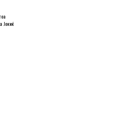
тоа
а Јокиќ