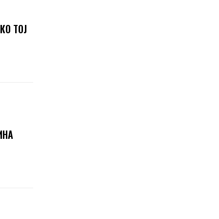
КО ТОЈ
ИНА