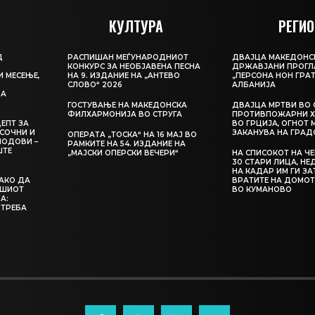
КУЛТУРА
РЕГИО
Д
РАСПИШАН МЕЃУНАРОДНИОТ
ДВАЈЦА МАКЕДОНС
КОНКУРС ЗА НЕОБЈАВЕНА ПЕСНА
ДРЖАВЈАНИ ПРОГЛ
И МЕСЕЊЕ,
НА 9. ИЗДАНИЕ НА „АНТЕВО
„ПЕРСОНА НОН ГРАТ
СЛОВО“ 2026
АЛБАНИЈА
ЦА
ГОСТУВАЊЕ НА МАКЕДОНСКА
ДВАЈЦА МРТВИ ВО 
ФИЛХАРМОНИЈА ВО СТРУГА
ПРОТИВПОЖАРНИ Х
ЕПТ ЗА
ВО ГРЦИЈА, ОГНОТ 
СОЧНИ И
ЗАКАНУВА НА ГРАД
ОПЕРАТА „ТОСКА“ НА 16 МАЈ ВО
ЛОДОВИ –
РАМКИТЕ НА 54. ИЗДАНИЕ НА
ШТЕ
„МАЈСКИ ОПЕРСКИ ВЕЧЕРИ“
НА СПИСОКОТ НА Ч
30 СТАРИ ЛИЦА, Н
НА КАДАР ИМ ГИ З
КАКО ДА
ВРАТИТЕ НА ДОМОТ
АШИОТ
ВО КУМАНОВО
А:
 ТРЕБА