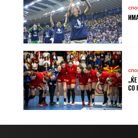
СПО
ИМА
СПО
„ЌЕ
СО 