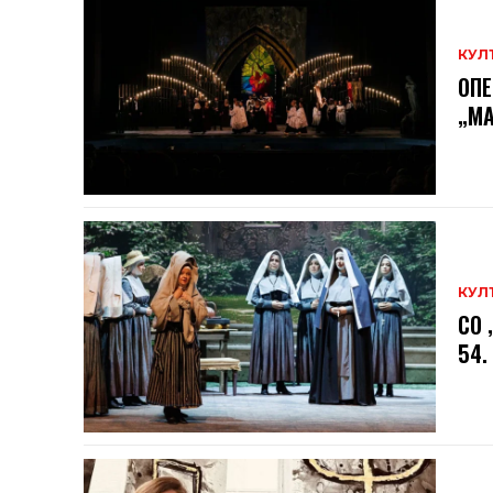
КУЛ
ОПЕ
„МА
КУЛ
СО 
54.