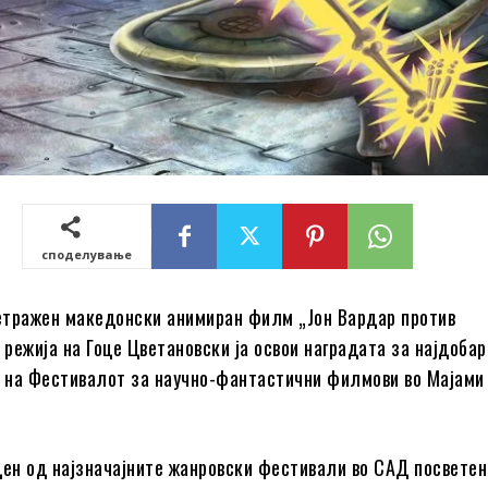
споделување
етражен македонски анимиран филм „Јон Вардар против
 режија на Гоце Цветановски ја освои наградата за најдобар
 на Фестивалот за научно-фантастични филмови во Мајами
ден од најзначајните жанровски фестивали во САД посветен