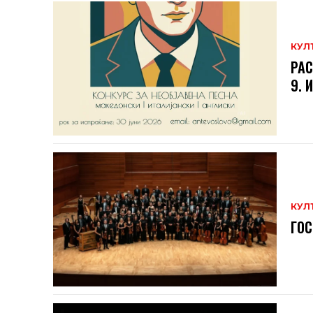
КУЛ
РАС
9. 
КУЛ
ГОС