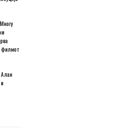
 Многу
ни
прва
а филмот
 Алан
 и