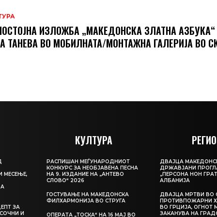
ТУРА
ОСТОЈНА ИЗЛОЖБА „МАКЕДОНСКА ЗЛАТНА АЗБУКА“
А ТАНЕВА ВО МОБИЛНАТА/МОНТАЖНА ГАЛЕРИЈА ВО С
КУЛТУРА
РЕГИО
Д
РАСПИШАН МЕЃУНАРОДНИОТ
ДВАЈЦА МАКЕДОНС
КОНКУРС ЗА НЕОБЈАВЕНА ПЕСНА
ДРЖАВЈАНИ ПРОГЛ
И МЕСЕЊЕ,
НА 9. ИЗДАНИЕ НА „АНТЕВО
„ПЕРСОНА НОН ГРАТ
СЛОВО“ 2026
АЛБАНИЈА
ЦА
ГОСТУВАЊЕ НА МАКЕДОНСКА
ДВАЈЦА МРТВИ ВО 
ФИЛХАРМОНИЈА ВО СТРУГА
ПРОТИВПОЖАРНИ Х
ЕПТ ЗА
ВО ГРЦИЈА, ОГНОТ 
СОЧНИ И
ЗАКАНУВА НА ГРАД
ОПЕРАТА „ТОСКА“ НА 16 МАЈ ВО