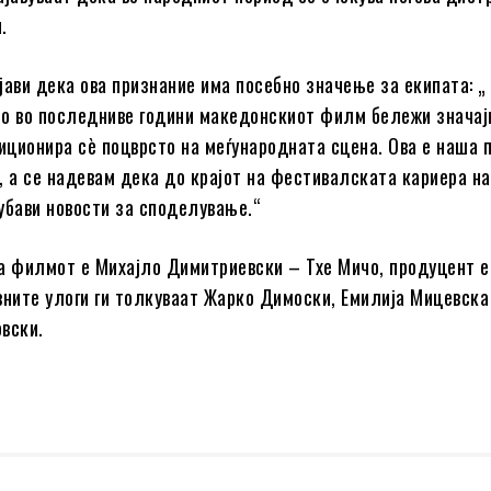
.
јави дека ова признание има посебно значење за екипата: „
о во последниве години македонскиот филм бележи значај
зиционира сè поцврсто на меѓународната сцена. Ова е наша 
, а се надевам дека до крајот на фестивалската кариера н
убави новости за споделување.“
а филмот е Михајло Димитриевски – Тхе Мичо, продуцент е
вните улоги ги толкуваат Жарко Димоски, Емилија Мицевска
вски.