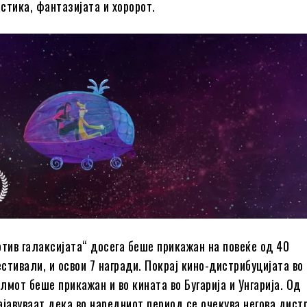
стика, фантазијата и хоророт.
отив галаксијата“ досега беше прикажан на повеќе од 40
стивали, и освои 7 награди. Покрај кино-дистрибуцијата во
лмот беше прикажан и во кината во Бугарија и Унгарија. Од
ајавуваат дека во наредниот период се очекува негова дист