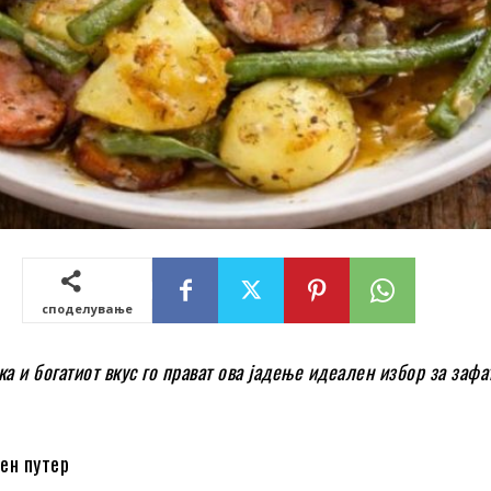
споделување
ка и богатиот вкус го прават ова јадење идеален избор за зафа
ен путер