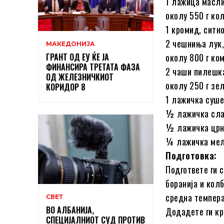
1 лажица масл
околу 550 г ко
1 кромид, ситн
2 чешниња лук,
МАКЕДОНИЈА
ГРАНТ ОД ЕУ ЌЕ ЈА
околу 800 г ко
ФИНАНСИРА ТРЕТАТА ФАЗА
2 чаши пилешк
ОД ЖЕЛЕЗНИЧКИОТ
околу 250 г зе
КОРИДОР 8
1 лажичка суше
½ лажичка сла
½ лажичка црн
¼ лажичка мел
Подготовка:
Подгответе ги 
боранија и колб
средна темпера
СВЕТ
ВО АЛБАНИЈА,
Додадете ги кр
СПЕЦИЈАЛНИОТ СУД ПРОТИВ