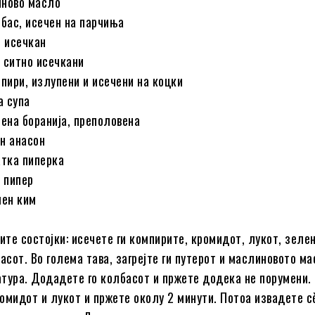
иново масло
лбас, исечен на парчиња
о исечкан
 ситно исечкани
мпири, излупени и исечени на коцки
а супа
лена боранија, преполовена
н анасон
тка пиперка
 пипер
ен ким
сите состојки: исечете ги компирите, кромидот, лукот, зеле
асот. Во голема тава, загрејте ги путерот и маслиновото ма
тура. Додадете го колбасот и пржете додека не порумени.
омидот и лукот и пржете околу 2 минути. Потоа извадете с