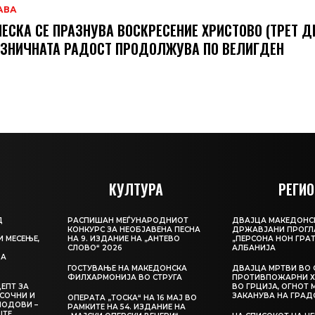
АВА
ЕСКА СЕ ПРАЗНУВА ВОСКРЕСЕНИЕ ХРИСТОВО (ТРЕТ ДЕ
ЗНИЧНАТА РАДОСТ ПРОДОЛЖУВА ПО ВЕЛИГДЕН
КУЛТУРА
РЕГИО
Д
РАСПИШАН МЕЃУНАРОДНИОТ
ДВАЈЦА МАКЕДОНС
КОНКУРС ЗА НЕОБЈАВЕНА ПЕСНА
ДРЖАВЈАНИ ПРОГЛ
И МЕСЕЊЕ,
НА 9. ИЗДАНИЕ НА „АНТЕВО
„ПЕРСОНА НОН ГРАТ
СЛОВО“ 2026
АЛБАНИЈА
ЦА
ГОСТУВАЊЕ НА МАКЕДОНСКА
ДВАЈЦА МРТВИ ВО 
ФИЛХАРМОНИЈА ВО СТРУГА
ПРОТИВПОЖАРНИ Х
ЕПТ ЗА
ВО ГРЦИЈА, ОГНОТ 
СОЧНИ И
ЗАКАНУВА НА ГРАД
ОПЕРАТА „ТОСКА“ НА 16 МАЈ ВО
ЛОДОВИ –
РАМКИТЕ НА 54. ИЗДАНИЕ НА
ШТЕ