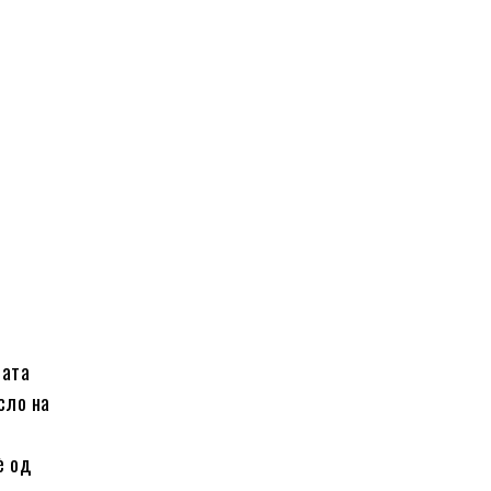
ната
сло на
è од