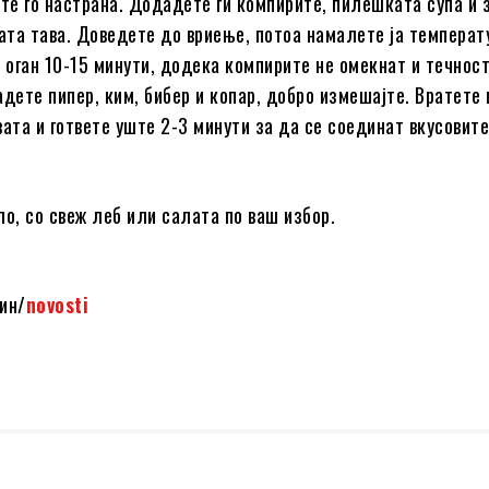
ете го настрана. Додадете ги компирите, пилешката супа и
тата тава. Доведете до вриење, потоа намалете ја температ
к оган 10-15 минути, додека компирите не омекнат и течнос
адете пипер, ким, бибер и копар, добро измешајте. Вратете 
вата и гответе уште 2-3 минути за да се соединат вкусовите
ло, со свеж леб или салата по ваш избор.
ин/
novosti