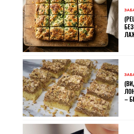
ЗАБ
(РЕ
БЕЗ
ЛА
ЗАБ
(ВИ
ЛОН
– Б