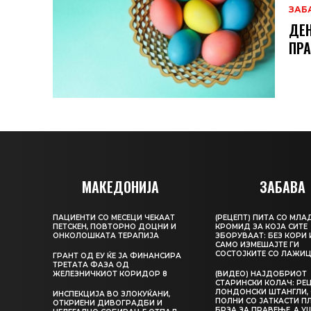
ЗАБ
ДЕН
ПРА
МАКЕДОНИЈА
ЗАБАВА
ПАЦИЕНТИ СО МЕСЕЦИ ЧЕКААТ
(РЕЦЕПТ) ПИТА СО МЛА
ПЕТСКЕН, ПОВТОРНО ДОЦНИ И
КРОМИД ЗА КОЈА СИТЕ
ОНКОЛОШКАТА ТЕРАПИЈА
ЗБОРУВААТ: БЕЗ КОРИ 
САМО ИЗМЕШАЈТЕ ГИ
СОСТОЈКИТЕ СО ЛАЖИ
ГРАНТ ОД ЕУ ЌЕ ЈА ФИНАНСИРА
ТРЕТАТА ФАЗА ОД
ЖЕЛЕЗНИЧКИОТ КОРИДОР 8
(ВИДЕО) НАЈДОБРИОТ
СТАРИНСКИ КОЛАЧ: РЕЦ
ЛОНДОНСКИ ШТАНГЛИ, 
ИНСПЕКЦИЈА ВО ЗЛОКУЌАНИ,
ПОЛНИ СО ЈАТКАСТИ П
ОТКРИЕНИ ДИВОГРАДБИ И
БРЗА ЗА ПРАВЕЊЕ, А У