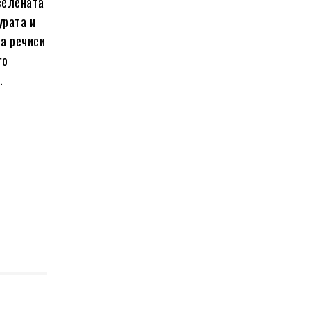
 зелената
урата и
та речиси
го
.