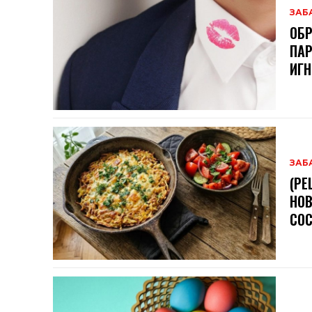
ЗАБ
ОБР
ПАР
ИГН
ЗАБ
(РЕ
НОВ
СОС