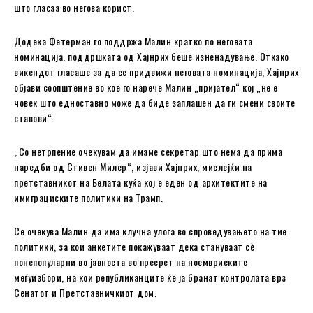
што гласаа во негова корист.
Додека Фетерман го поддржа Малин кратко по неговата
номинација, поддршката од Хајнрих беше изненадување. Откако
викендот гласаше за да се придвижи неговата номинација, Хајнрих
објави соопштение во кое го нарече Малин „пријател“ кој „не е
човек што едноставно може да биде заплашен да ги смени своите
ставови“.
„Со нетрпение очекувам да имаме секретар што нема да прима
наредби од Стивен Милер“, изјави Хајнрих, мислејќи на
претставникот на Белата куќа кој е еден од архитектите на
имиграциските политики на Трамп.
Се очекува Малин да има клучна улога во спроведувањето на тие
политики, за кои анкетите покажуваат дека стануваат сè
понепопуларни во јавноста во пресрет на ноемвриските
меѓуизбори, на кои републиканците ќе ја бранат контролата врз
Сенатот и Претставничкиот дом.