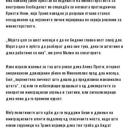
има помалку јавен пристап во водењето на Министерството за
внатрешна безбедност во споредба со неговата претходничка
Кристи Ноем, која Трамп наводно ја разреши откако станал
незадоволен од нејзините лични појавувања во серија реклами за
министерството.
„Мојата цел за шест месеци е да не бидеме главна вест секој ден.
Мојата цел е луѓето да разберат дека сме тука, дека ги штитиме и
дека работиме со нив“, им рече Малин на сенаторите.
Иако изрази жалење за тоа што рекол дека Алекс Прети, вториот
американски државјанин убиен во Минеаполис пред два месеца,
бил „пореметена личност што дошла да предизвика максимална
штета“, тој или ги избегнуваше прашањата од демократите за
конкретни имиграциски апсења и тактики, или сигнализираше
дека нема да го промени курсот.
Меѓу политиките што одби да ги поддржи беше и држење на
имиграциските агенти подалеку од гласачките места, каде што
некои сојузници на Трамп изјавија дека тие треба да бидат