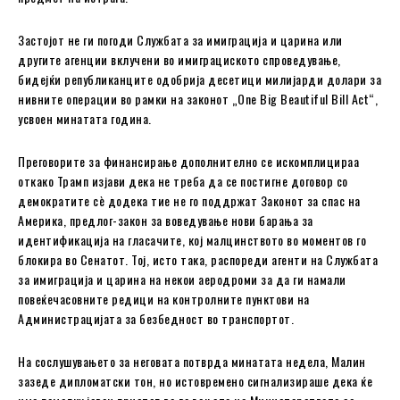
Застојот не ги погоди Службата за имиграција и царина или
другите агенции вклучени во имиграциското спроведување,
бидејќи републиканците одобрија десетици милијарди долари за
нивните операции во рамки на законот „One Big Beautiful Bill Act“,
усвоен минатата година.
Преговорите за финансирање дополнително се искомплицираа
откако Трамп изјави дека не треба да се постигне договор со
демократите сè додека тие не го поддржат Законот за спас на
Америка, предлог-закон за воведување нови барања за
идентификација на гласачите, кој малцинството во моментов го
блокира во Сенатот. Тој, исто така, распореди агенти на Службата
за имиграција и царина на некои аеродроми за да ги намали
повеќечасовните редици на контролните пунктови на
Администрацијата за безбедност во транспортот.
На сослушувањето за неговата потврда минатата недела, Малин
зазеде дипломатски тон, но истовремено сигнализираше дека ќе