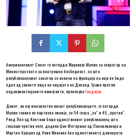
Американскиот Сенат го потврди Марквејн Малин за секретар на
Министерството за внатрешна безбедност, со што
републиканскиот сенатор се искачи на функција на која ќе биде
едно од јавните лица на акцијата на Доналд Трамп против
недокументираните имигранти, пренесува
Гардијан
.
Домот, во кој мнозинство имаат републиканците, го потврди
Малин главно по партиска линија, со 54 гласа „за“ и 45 „против“.
Ренд Пол од Кентаки беше единствениот републиканец што
гласаше против него, додека Џон Фетерман од Пенсилванија и
Мартин Хајнрих од Ново Мексико беа единствените демократи