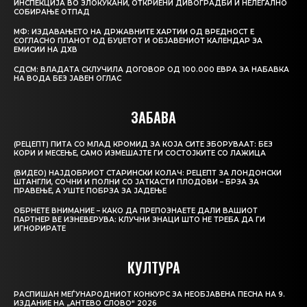
ИНСПЕКЦИЈА ВО ЗЛОКУЌАНИ, ОТКРИЕНИ ДИВОГРАДБИ И НЕЛЕГАЛНО
СОБИРАЊЕ ОТПАД
МФ: ИЗДАВАЊЕТО НА ДРЖАВНИТЕ ХАРТИИ ОД ВРЕДНОСТ Е
СОГЛАСНО ПЛАНОТ ОД БУЏЕТОТ И ОБЈАВЕНИОТ КАЛЕНДАР ЗА
ЕМИСИИ НА ДХВ
СДСМ: ВЛАДАТА СКЛУЧИЛА ДОГОВОР ОД 100.000 ЕВРА ЗА НАБАВКА
НА ВОДА БЕЗ ЈАВЕН ОГЛАС
ЗАБАВА
(РЕЦЕПТ) ПИТА СО МЛАД КРОМИД ЗА КОЈА СИТЕ ЗБОРУВААТ: БЕЗ
КОРИ И МЕСЕЊЕ, САМО ИЗМЕШАЈТЕ ГИ СОСТОЈКИТЕ СО ЛАЖИЦА
(ВИДЕО) НАЈДОБРИОТ СТАРИНСКИ КОЛАЧ: РЕЦЕПТ ЗА ЛОНДОНСКИ
ШТАНГЛИ, СОЧНИ И ПОЛНИ СО ЈАТКАСТИ ПЛОДОВИ – БРЗА ЗА
ПРАВЕЊЕ, А УШТЕ ПОБРЗА ЗА ЈАДЕЊЕ
ОБРНЕТЕ ВНИМАНИЕ – КАКО ДА ПРЕПОЗНАЕТЕ ДАЛИ ВАШИОТ
ПАРТНЕР ВЕ ИЗНЕВЕРУВА: КЛУЧНИ ЗНАЦИ ШТО НЕ ТРЕБА ДА ГИ
ИГНОРИРАТЕ
КУЛТУРА
РАСПИШАН МЕЃУНАРОДНИОТ КОНКУРС ЗА НЕОБЈАВЕНА ПЕСНА НА 9.
ИЗДАНИЕ НА „АНТЕВО СЛОВО“ 2026