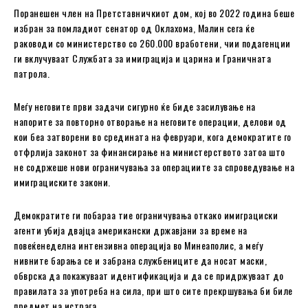
Поранешен член на Претставничкиот дом, кој во 2022 година беше
избран за помладиот сенатор од Оклахома, Малин сега ќе
раководи со министерство со 260.000 вработени, чии подагенции
ги вклучуваат Службата за имиграција и царина и Граничната
патрола.
Меѓу неговите први задачи сигурно ќе биде засилување на
напорите за повторно отворање на неговите операции, делови од
кои беа затворени во средината на февруари, кога демократите го
отфрлија законот за финансирање на министерството затоа што
не содржеше нови ограничувања за операциите за спроведување на
имиграциските закони.
Демократите ги побараа тие ограничувања откако имиграциски
агенти убија двајца американски државјани за време на
повеќенеделна интензивна операција во Минеаполис, а меѓу
нивните барања се и забрана службениците да носат маски,
обврска да покажуваат идентификација и да се придржуваат до
правилата за употреба на сила, при што сите прекршувања би биле
предмет на истрага.