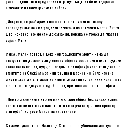
распоредени, што предизвика стравувања дека ќе ги одвратат
гласачите на ноемвриските избори.
„Искрено, не разбирам зошто постои загриженост околу
спроведување на имиграциските закони на гласачки места. Затоа
што, искрено, ако не сте државјанин, ионака не треба да гласате“,
изјави Малин.
Сепак, Малин потврди дека имиграциските агенти нема да
влегуваат во домови или деловни објекти освен ако немаат судски
налог потпишан од судија. Неодамна се појавија извештаи дека на
агентите на Службата за имиграција и царина им било кажано
дека можат да влегуваат во имоти со административен налог, што
е внатрешен документ одобрен од претпоставен во агенцијата.
„Нема да влегуваме во дом или деловен објект без судски налог,
освен ако не го гониме лицето што ќе втрча во деловен простор
или куќа“, им рече Малин на сенаторите.
Со заминувањето на Малин од Сенатот, републиканскиот гувернер