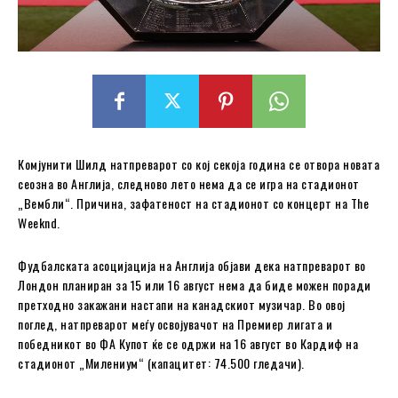
Комјунити Шилд натпреварот со кој секоја година се отвора новата
сеозна во Англија, следново лето нема да се игра на стадионот
„Вембли“. Причина, зафатеност на стадионот со концерт на The
Weeknd.
Фудбалската асоцијација на Англија објави дека натпреварот во
Лондон планиран за 15 или 16 август нема да биде можен поради
претходно закажани настапи на канадскиот музичар. Во овој
поглед, натпреварот меѓу освојувачот на Премиер лигата и
победникот во ФА Купот ќе се одржи на 16 август во Кардиф на
стадионот „Милениум“ (капацитет: 74.500 гледачи).