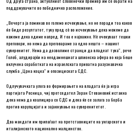
Од друга страна, актуелниот словенечки премиер им се обрати на
поддржувачите во победничко расположение.
„Вечерта ја поминав во големо исчекување, но не поради тоа каков
ќе биде резултатот, туку пред сè во исчекување дека можеме да
кажеме дека одиме напред. И тоа е најважно. Нè очекуваат тешки
преговори, но нема да преговараме за едно нешто – нашиот
суверенитет. Нема да дозволиме странци да владеат тука“, рече
Голоб, алудирајќи на неодамнешната шпионска афера во која беше
вклучена соработката на израелската приватна разузнавачка
служба „Црна коцка“ и опозициската СДС.
Одлучувачката улога во формирањето на владата ќе ја игра
партијата Ресница, чиј претседател Зоран Стевановиќ истакна
дека нема да коалицира со СДС и дека ќе се залага за борба
против корупцијата и зајакнување на суверенитетот.
Два мандати им припаѓаат на претставниците на унгарското и
италијанското национално малцинство.