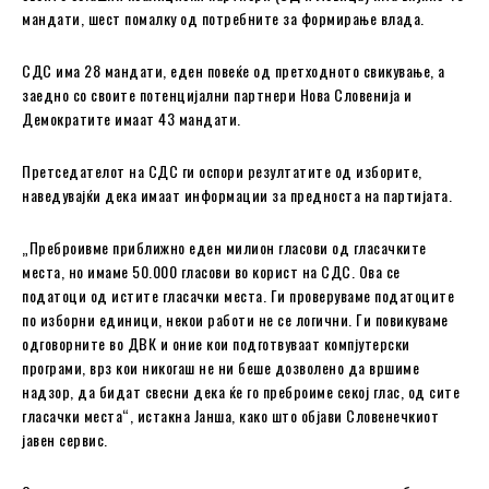
мандати, шест помалку од потребните за формирање влада.
СДС има 28 мандати, еден повеќе од претходното свикување, а
заедно со своите потенцијални партнери Нова Словенија и
Демократите имаат 43 мандати.
Претседателот на СДС ги оспори резултатите од изборите,
наведувајќи дека имаат информации за предноста на партијата.
„Преброивме приближно еден милион гласови од гласачките
места, но имаме 50.000 гласови во корист на СДС. Ова се
податоци од истите гласачки места. Ги проверуваме податоците
по изборни единици, некои работи не се логични. Ги повикуваме
одговорните во ДВК и оние кои подготвуваат компјутерски
програми, врз кои никогаш не ни беше дозволено да вршиме
надзор, да бидат свесни дека ќе го преброиме секој глас, од сите
гласачки места“, истакна Јанша, како што објави Словенечкиот
јавен сервис.