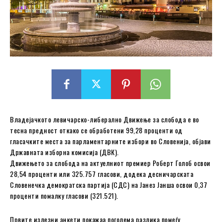
Владејачкото левичарско-либерално Движење за слобода е во
тесна предност откако се обработени 99,28 проценти од
гласачките места за парламентарните избори во Словенија, објави
Државната изборна комисија (ДВК).
Движењето за слобода на актуелниот премиер Роберт Голоб освои
28,54 проценти или 325.757 гласови, додека десничарската
Словенечка демократска партија (СДС) на Јанез Јанша освои 0,37
проценти помалку гласови (321.521).
Првите излезни анкети покажаа поголема разлика помеѓу