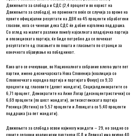
Движењето за слобода и СДС (2,4 проценти во корист на
Движењето за слобода), но промените веќе се случија за време на
првите официјални резултати на ДВК на 45 проценти обработени
гласови, кога се чинеше дека СДС ќе добие најголема поддршка.
Со оглед на малите разлики помеѓу најсилната владејачка партија
и опозициската партија, ќе биде потребно да се почекаат
резултатите од гласањето по пошта и гласањето по странци за
конечното објавување на победникот.
Како што се очекуваше, во Националното собрание влегоа уште пет
партии, имено десничарската Нова Словенија (коалиција со
Словенечката народна партија и партијата Фокус) со 9,33
проценти од гласовите (девет мандати), Социјалдемократите со
6,71 процент, Демократите на Анже Логар (десноцентристички) со
6,69 проценти (по шест мандати), антисистемската партија
Ресница (Истина) со 5,57 проценти и Левицата со 5,40 проценти
поддршка (за пет мандати).
Движењето за слобода освои најмногу мандати – 29, но заедно со
своите сегашни коалициски партнери (СД и Левица) има вкупно 40