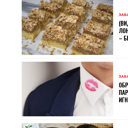
ЗАБ
(ВИ
ЛОН
– Б
ЗАБ
ОБР
ПАР
ИГН