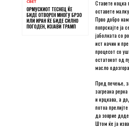
СВЕТ
Ставете коцка п
ОРМУСКИОТ ТЕСНЕЦ ЌЕ
оставете малку
БИДЕ ОТВОРЕН МНОГУ БРЗО
Прво добро нам
ИЛИ ИРАН ЌЕ БИДЕ СИЛНО
ПОГОДЕН, ИЗЈАВИ ТРАМП
попрскајте ја 
јаболката со ро
ист начин и пре
процесот со ушт
остатокот од п
масло одозгора
Пред печење, з
загреана рерна
и крцкава, а д
потоа прелијте
да зоврие доде
Штом ќе ја изв