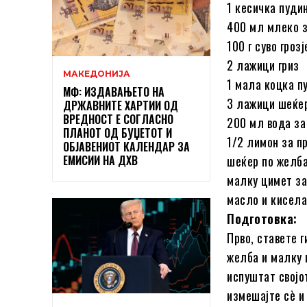
1 кесичка пуди
400 мл млеко з
100 г суво грозј
2 лажици гриз
МАКЕДОНИЈА
1 мала коцка п
МФ: ИЗДАВАЊЕТО НА
3 лажици шеќе
ДРЖАВНИТЕ ХАРТИИ ОД
ВРЕДНОСТ Е СОГЛАСНО
200 мл вода за
ПЛАНОТ ОД БУЏЕТОТ И
1/2 лимон за п
ОБЈАВЕНИОТ КАЛЕНДАР ЗА
ЕМИСИИ НА ДХВ
шеќер по желба
малку цимет за
масло и кисела
Подготовка:
Прво, ставете 
желба и малку 
испуштат својо
измешајте сè и