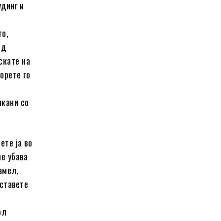
удинг и
то,
од
рскате на
торете го
чкани со
ете ја во
не убава
амел,
оставете
ол