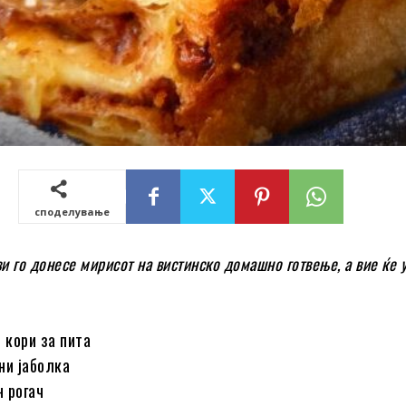
споделување
ви го донесе мирисот на вистинско домашно готвење, а вие ќе 
 кори за пита
ни јаболка
 рогач