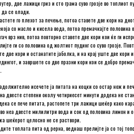
утер, две лажици гриз и сто грама суво грозје во топлиот п
 да се олади.
астете го плехот за печење, потоа ставете две кори на дно
секоја со масло и кисела вода, потоа премачкајте половина 
гач врз нив, потоа повторно ставете две кори кои ќе ги исп
лијте ги со половина од жолтиот пудинг со суво грозје. Пов
е две кори и останатите јаболка, и на крај уште две кори и
удингот, и завршете со две празни кори кои се добро према
.
адолжително исечете ја питата на коцки со остар нож и печ
 на двесте степени околу четириесет минути додека не ста
одека се пече питата, растопете три лажици шеќер како кар
 во неа двесте милилитри вода и сок од половина лимон и 
ка шеќерот целосно не се раствори.
адите топлата пита од рерна, веднаш прелијте ја со тој топ