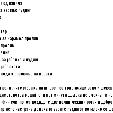
нг од ванила
а варење пудинг
е
утер
р за карамел прелив
 прелив
релив
 за јаболка и пудинг
 јаболката
 вода за прскање на кората
ги ренданите јаболка на шпорет со три лажици вода и шеќер
цимет, потоа мешајте ги пет минути додека не омекнат и не
т фин сок, потоа додадете две полни лажици рогач и добро
 тргнете настрана додека го варите пудингот во млеко со ш