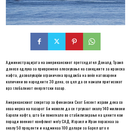
Администрацијата на американскиот претседател Доналд Трамп
донесе одлука за привремено олеснување на санкциите за иранска
нафта, дозволувајќи ограничена продажба на веќе натоварени
количини во наредните 30 дена, со цел да се намали притисокот
врз глобалниот енергетски пазар.
Американскиот секретар за финансии Скот Бесент изјави дека со
оваа мерка на пазарот би можеле да се тргуваат околу 140 милиони
барели нафта, што би помогнало во стабилизирање на цените кои
поради воениот конфликт меѓу САД, Израел и Иран пораснаа за
околу 50 проценти и надминаа 100 долари за барел што е