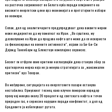
на растечка загриженост во Белата куќа поради влијанието на
високите енергетски цени врз економијата и претстојните избори
во ноември.
Сепак, дел од аналитичарите предупредуваат дека ваквите мерки
може индиректно да му помогнат на Иран. „Во суштина, му
дозволуваме на Иран да продава нафта што може да се искористи
за финансирање на воените активности“, изјави за Би-Би-Си
Дејвид Таненбаум од Блекстоун комплајенс сервисес.
Бесент ги отфрли овие критики нагласувајќи дека станува збор за
краткорочна мерка која не ја менува стратегијата за „максимален
притисок“ врз Техеран.
Во меѓувреме, ситуацијата на енергетските пазари останува
нестабилна. Ормускиот теснец како клучен поморски коридор
преку кој минува околу 20 проценти од светската нафта и течен
природен гас, е сериозно нарушен поради конфликтот, а дел од
бродовите ја избегнуваат рутата.