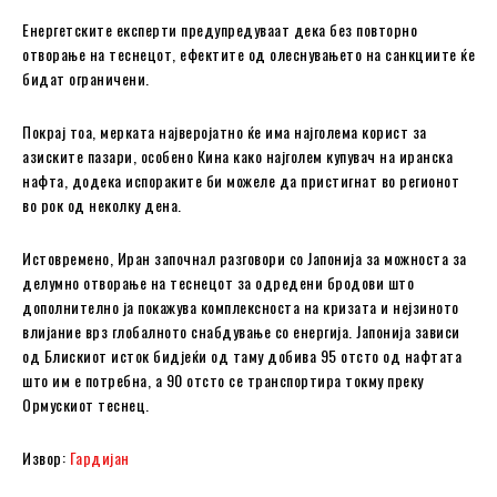
Енергетските експерти предупредуваат дека без повторно
отворање на теснецот, ефектите од олеснувањето на санкциите ќе
бидат ограничени.
Покрај тоа, мерката најверојатно ќе има најголема корист за
азиските пазари, особено Кина како најголем купувач на иранска
нафта, додека испораките би можеле да пристигнат во регионот
во рок од неколку дена.
Истовремено, Иран започнал разговори со Јапонија за можноста за
делумно отворање на теснецот за одредени бродови што
дополнително ја покажува комплексноста на кризата и нејзиното
влијание врз глобалното снабдување со енергија. Јапонија зависи
од Блискиот исток бидјеќи од таму добива 95 отсто од нафтата
што им е потребна, а 90 отсто се транспортира токму преку
Ормускиот теснец.
Извор:
Гардијан