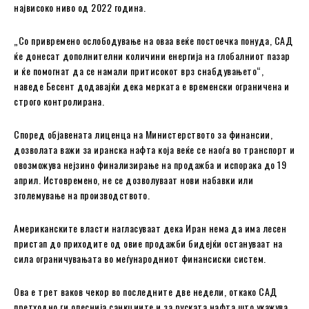
највисоко ниво од 2022 година.
„Со привремено ослободување на оваа веќе постоечка понуда, САД
ќе донесат дополнителни количини енергија на глобалниот пазар
и ќе помогнат да се намали притисокот врз снабдувањето“,
наведе Бесент додавајќи дека мерката е временски ограничена и
строго контролирана.
Според објавената лиценца на Министерството за финансии,
дозволата важи за иранска нафта која веќе се наоѓа во транспорт и
овозможува нејзино финализирање на продажба и испорака до 19
април. Истовремено, не се дозволуваат нови набавки или
зголемување на производството.
Американските власти нагласуваат дека Иран нема да има лесен
пристап до приходите од овие продажби бидејќи остануваат на
сила ограничувањата во меѓународниот финансиски систем.
Ова е трет ваков чекор во последните две недели, откако САД
претходно ги олеснија санкциите и за руската нафта што укажува