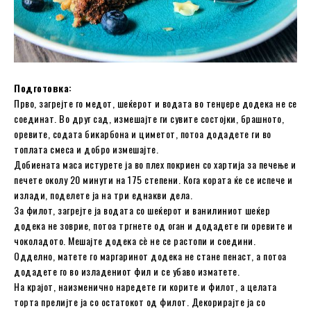
Подготовка:
Прво, загрејте го медот, шеќерот и водата во тенџере додека не се
соединат. Во друг сад, измешајте ги сувите состојки, брашното,
оревите, содата бикарбона и циметот, потоа додадете ги во
топлата смеса и добро измешајте.
Добиената маса истурете ја во плех покриен со хартија за печење и
печете околу 20 минути на 175 степени. Кога кората ќе се испече и
излади, поделете ја на три еднакви дела.
За филот, загрејте ја водата со шеќерот и ванилиниот шеќер
додека не зоврие, потоа тргнете од оган и додадете ги оревите и
чоколадото. Мешајте додека сè не се растопи и соедини.
Одделно, матете го маргаринот додека не стане пенаст, а потоа
додадете го во изладениот фил и се убаво изматете.
На крајот, наизменично наредете ги корите и филот, а целата
торта прелијте ја со остатокот од филот. Декорирајте ја со