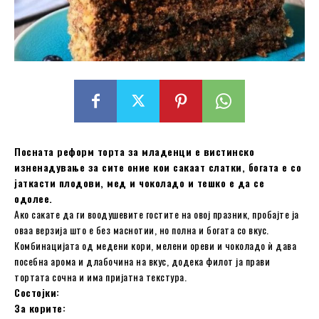
Посната реформ торта за младенци е вистинско
изненадување за сите оние кои сакаат слатки, богата е со
јаткасти плодови, мед и чоколадо и тешко е да се
одолее.
Ако сакате да ги воодушевите гостите на овој празник, пробајте ја
оваа верзија што е без маснотии, но полна и богата со вкус.
Комбинацијата од медени кори, мелени ореви и чоколадо ѝ дава
посебна арома и длабочина на вкус, додека филот ја прави
тортата сочна и има пријатна текстура.
Состојки:
За корите: