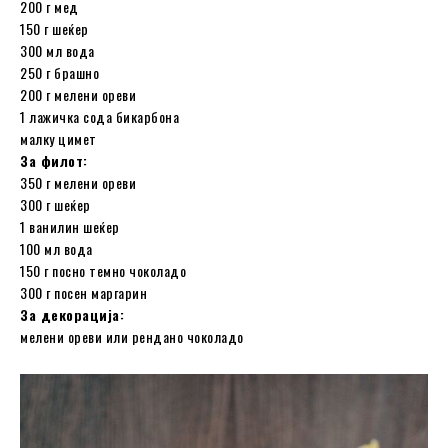
200 г мед
150 г шеќер
300 мл вода
250 г брашно
200 г мелени ореви
1 лажичка сода бикарбона
малку цимет
За филот:
350 г мелени ореви
300 г шеќер
1 ванилин шеќер
100 мл вода
150 г посно темно чоколадо
300 г посен маргарин
За декорација:
мелени ореви или рендано чоколадо