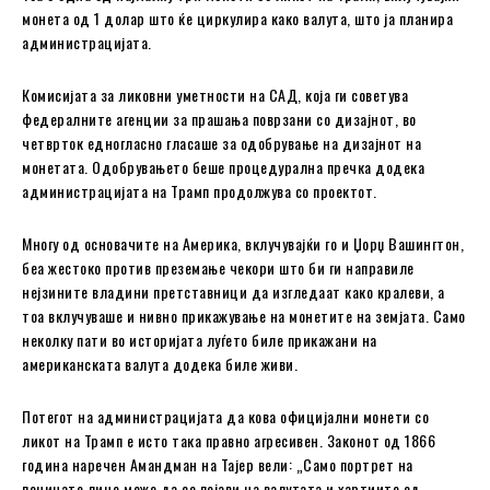
монета од 1 долар што ќе циркулира како валута, што ја планира
администрацијата.
Комисијата за ликовни уметности на САД, која ги советува
федералните агенции за прашања поврзани со дизајнот, во
четврток едногласно гласаше за одобрување на дизајнот на
монетата. Одобрувањето беше процедурална пречка додека
администрацијата на Трамп продолжува со проектот.
Многу од основачите на Америка, вклучувајќи го и Џорџ Вашингтон,
беа жестоко против преземање чекори што би ги направиле
нејзините владини претставници да изгледаат како кралеви, а
тоа вклучуваше и нивно прикажување на монетите на земјата. Само
неколку пати во историјата луѓето биле прикажани на
американската валута додека биле живи.
Потегот на администрацијата да кова официјални монети со
ликот на Трамп е исто така правно агресивен. Законот од 1866
година наречен Амандман на Тајер вели: „Само портрет на
починато лице може да се појави на валутата и хартиите од