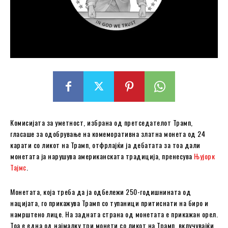
Комисијата за уметност, избрана од претседателот Трамп,
гласаше за одобрување на комеморативна златна монета од 24
карати со ликот на Трамп, отфрлајќи ја дебатата за тоа дали
монетата ја нарушува американската традиција, пренесува
Њујорк
Тајмс
.
Монетата, која треба да ја одбележи 250-годишнината од
нацијата, го прикажува Трамп со тупаници притиснати на биро и
намрштено лице. На задната страна од монетата е прикажан орел.
Тоа е една од најмалку три монети со ликот на Трамп, вклучувајќи