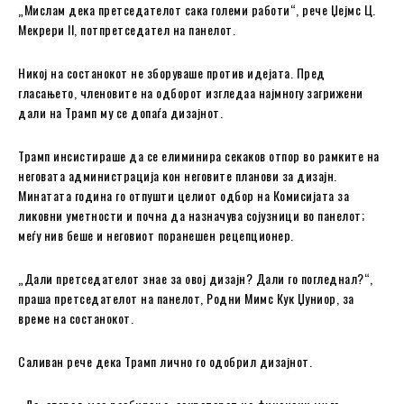
„Мислам дека претседателот сака големи работи“, рече Џејмс Ц.
Мекрери II, потпретседател на панелот.
Никој на состанокот не зборуваше против идејата. Пред
гласањето, членовите на одборот изгледаа најмногу загрижени
дали на Трамп му се допаѓа дизајнот.
Трамп инсистираше да се елиминира секаков отпор во рамките на
неговата администрација кон неговите планови за дизајн.
Минатата година го отпушти целиот одбор на Комисијата за
ликовни уметности и почна да назначува сојузници во панелот;
меѓу нив беше и неговиот поранешен рецепционер.
„Дали претседателот знае за овој дизајн? Дали го погледнал?“,
праша претседателот на панелот, Родни Мимс Кук Џуниор, за
време на состанокот.
Саливан рече дека Трамп лично го одобрил дизајнот.