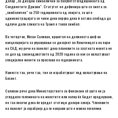
долар „со дизајни симболични за полупетстогодишнината од
Соединетите Држави“. Статутот не дефинира што се смета за
„симболично“ за 250-годишнината од земјата, за што
администрацијата се чини дека верува дека ѝ остава слобода да
одлучи дали сликата на Трамп е таков симбол.
Во четврток, Меган Саливан, вршител на должноста шеф во
канцеларијата за управување со дизајнот во Ковачницата на пари
на САД, му рече на панелот дека плановите за златната монета не
се дел од законодавството од 2020 година со кое се овластуваат
специјални монети за прослава на годишнината.
Наместо тоа, рече таа, тие се изработуваат под овластување на
Бесент.
Саливан рече дека Министерството за финансии сè уште не ја
утврдило големината на монетите или колку ќе бидат вреднувани,
но таа посочи дека ќе вредат стотици долари секоја. Членовите
на панелот ја охрабрија да ги направи што е можно поголеми.