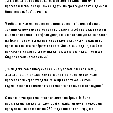
„Да, според мое разбирање, секретарот на финансии му го
претставил овој дизајн, како и други, на претседателот и дека ова
биле негов избор“, рече таа.
Чемберлен Харис, поранешен рецепционер на Трамп, кој сега е
заменик-директор за операции во Овалната соба во Белата куќа и
е член на панелот, го пофали дизајнот како отсликување на силата
на Трамп. Таа рече дека претседателот бил „многу прецизен во
врска со тоа што се објавува за него. Значи, очигледно, ако ќе го
прикажеме, сакам тој да го видел тоа, да го разгледал тоа и да
биде за споменатата слика“.
„Знам дека тоа е многу силна и многу строга слика за него“,
додаде таа, „и мислам дека е соодветно да се има актуелен
претседател кој претседава со земјата во текот на 250-
годишнината на комеморативна монета за споменатата година“.
Саливан рече дека монетата со ликот на Трамп ќе биде
произведена заедно со голем број специјални монети одобрени
преку закон за прослава на 250-годишнината од нацијата.