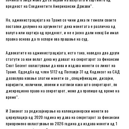
вредност на Соединетите Американски Држави“.
Но, администрацијата на Трамп се чини дека ги темели своите
постапки делумно на аргументот дека монетата е различна од
валута или хартија од вредност, и не е јасно дали некој би имал
правна основа да го оспори ова прашање на суд.
Адвокатите на администрацијата, исто така, наведоа два други
статути за кои велат дека му даваат на секретарот за финансии
Скот Бесент овластување да кова и издава монети со ликот на
Трамп. Одредба од член 5112 од Поглавје 31 од Кодексот на САД
дозволува ковање златни монети со „спецификации, дизајни,
варијанти, количини, апоени и натписи како што секретарот, по
дискреционо право на секретарот, може да пропише од време на
време“.
И Законот за редизајнирање на колекционерски монети во
циркулација од 2020 година му дава на секретарот за финансии
привремено овластување во 2026 година да издава монети од 1