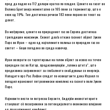
пред да падне на 112 долари кратко по пладне. Цените на гасот во
Велика Британија моментално се 165 пени за термометар, што е
скок од 19%. Тие достигнаа речиси 183 пени порано во текот на
денот.
Во меѓувреме, цените на природниот гас во Европа достигнаа
тригодишен максимум. Скокот доаѓа откако гасниот објект Јужен
Парс во Иран – едно од најголемите полиња со природен гас во
светот – беше погодено во среда навечер.
Иран возврати со таргетирање на голем објект за извоз на течен
природен гас во Катар, предизвикувајќи „голема штета“, што
предизвика загриженост за глобалното снабдување со енергија.
Нападите врз Рас Лафан следат по извештаите дека Израел го
погодил иранскиот петрохемиски комплекс на гасното поле Јужен
Парс.
Најновите вести ги потресоа берзите, бидејќи инвеститорите
стануваат сè позагрижени за потенцијалното економско влијание
од продолжениот конфликт.