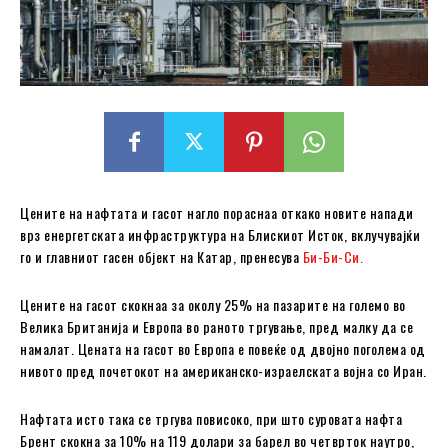
Цените на нафтата и гасот нагло пораснаа откако новите напади
врз енергетската инфраструктура на Блискиот Исток, вклучувајќи
го и главниот гасен објект на Катар, пренесува
Би-Би-Си.
Цените на гасот скокнаа за околу 25% на пазарите на големо во
Велика Британија и Европа во раното тргување, пред малку да се
намалат. Цената на гасот во Европа е повеќе од двојно поголема од
нивото пред почетокот на американско-израелската војна со Иран.
Нафтата исто така се тргува повисоко, при што суровата нафта
Брент скокна за 10% на 119 долари за барел во четврток наутро,