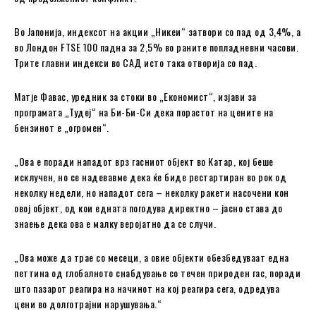
Во Јапонија, индексот на акции „Никеи“ затвори со пад од 3,4%, а
во Лондон FTSE 100 падна за 2,5% во раните попладневни часови.
Трите главни индекси во САД исто така отворија со пад.
Матје Фавас, уредник за стоки во „Економист“, изјави за
програмата „Тудеј“ на Би-Би-Си дека порастот на цените на
бензинот е „огромен“.
„Ова е поради нападот врз гасниот објект во Катар, кој беше
исклучен, но се надевавме дека ќе биде рестартиран во рок од
неколку недели, но нападот сега – неколку ракети насочени кон
овој објект, од кои едната погодува директно – јасно става до
знаење дека ова е малку веројатно да се случи.
„Ова може да трае со месеци, а овие објекти обезбедуваат една
петтина од глобалното снабдување со течен природен гас, поради
што пазарот реагира на начинот на кој реагира сега, одредува
цени во долготрајни нарушувања.“