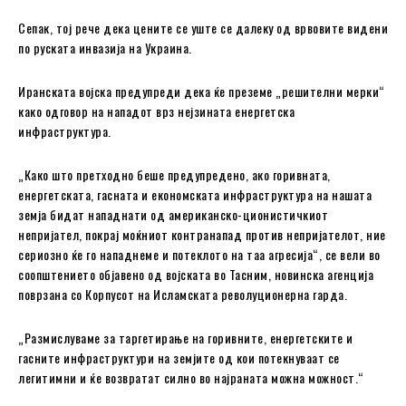
Сепак, тој рече дека цените се уште се далеку од врвовите видени
по руската инвазија на Украина.
Иранската војска предупреди дека ќе преземе „решителни мерки“
како одговор на нападот врз нејзината енергетска
инфраструктура.
„Како што претходно беше предупредено, ако горивната,
енергетската, гасната и економската инфраструктура на нашата
земја бидат нападнати од американско-ционистичкиот
непријател, покрај моќниот контранапад против непријателот, ние
сериозно ќе го нападнеме и потеклото на таа агресија“, се вели во
соопштението објавено од војската во Тасним, новинска агенција
поврзана со Корпусот на Исламската револуционерна гарда.
„Размислуваме за таргетирање на горивните, енергетските и
гасните инфраструктури на земјите од кои потекнуваат се
легитимни и ќе возвратат силно во најраната можна можност.“