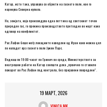
Катар, исто така, управува со објекти на гасното поле, кое го
нарекува Северна купола.
Но, земјата, која произведува една петтина од светскиот течен
природен гас, го прекина производството претходно во март како
одговор на конфликтот.
Рас Лафан беше меѓу локациите наведени од Иран како можна цел
по нападот врз гасното поле Јужен Парс.
Веднаш по 19:00 часот по Гринич во среда, Министерството за
внатрешни работи на Катар соопшти дека „првично го ставило
пожарот во Рас Лафан под контрола, без пријавени повредени“.
19 МАРТ, 2026
VINICA MK