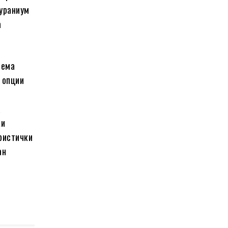
 ураниум
а
нема
 опции
а
ки
ристички
ан