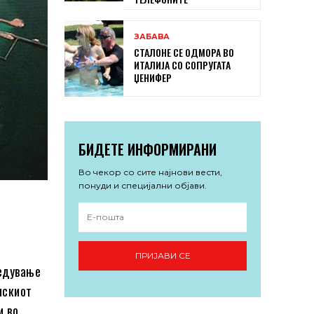
ЗАБАВА
СТАЛОНЕ СЕ ОДМОРА ВО
ИТАЛИЈА СО СОПРУГАТА
ЏЕНИФЕР
БИДЕТЕ ИНФОРМИРАНИ
Во чекор со сите најнови вести,
понуди и специјални објави.
ПРИЈАВИ СЕ
едување
искиот
и во