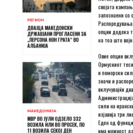
својата кампањ
запознаени со 
РЕГИОН
Распоредувањат
ДВАЈЦА МАКЕДОНСКИ
опции додека т
ДРЖАВЈАНИ ПРОГЛАСЕНИ ЗА
„ПЕРСОНА НОН ГРАТА“ ВО
на тоа што војн
АЛБАНИЈА
Овие опции вкл
Ормускиот тесн
и поморски сил
значи и распор
вклучувајќи дв
Администрација
сили на иранск
МАКЕДОНИЈА
изјавија три л
МВР ВО ЈУЛИ ОДЗЕЛО 332
Еден од функци
ВОЗИЛА ИЛИ ВО ПРОСЕК, ПО
11 ВОЗИЛА СЕКОЈ ДЕН
има можност да