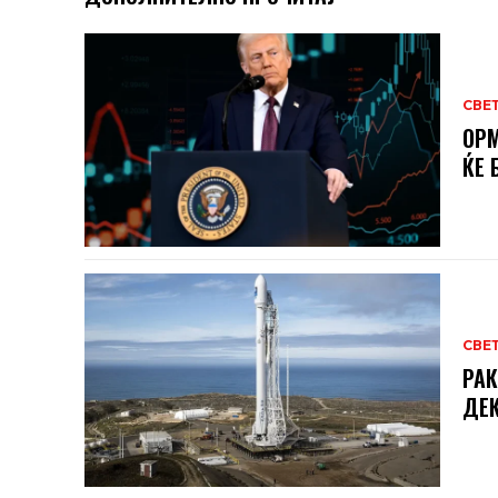
СВЕ
ОРМ
ЌЕ 
СВЕ
РАК
ДЕК