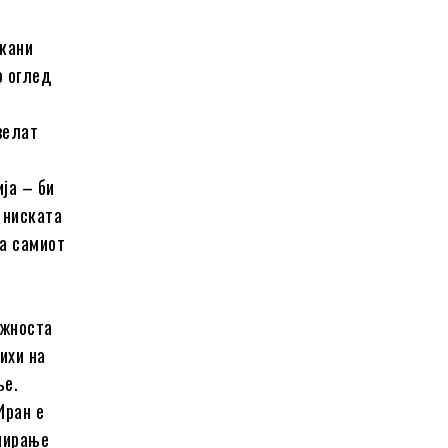
акани
о оглед
велат
ја – би
 ниската
на самиот
а
ожноста
ихи на
ње.
Иран е
анирање