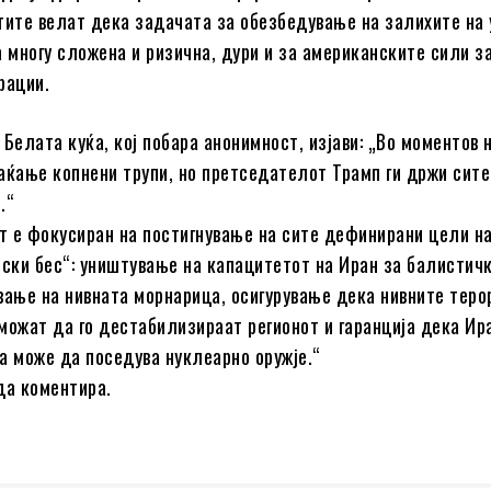
тите велат дека задачата за обезбедување на залихите на
а многу сложена и ризична, дури и за американските сили з
рации.
 Белата куќа, кој побара анонимност, изјави: „Во моментов 
аќање копнени трупи, но претседателот Трамп ги држи сите
.“
 е фокусиран на постигнување на сите дефинирани цели н
пски бес“: уништување на капацитетот на Иран за балистич
вање на нивната морнарица, осигурување дека нивните теро
можат да го дестабилизираат регионот и гаранција дека Ир
а може да поседува нуклеарно оружје.“
да коментира.