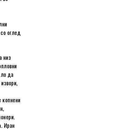
а
лни
 со оглед
а низ
опловни
ело да
 извори,
е копнени
н,
ионери.
а. Иран