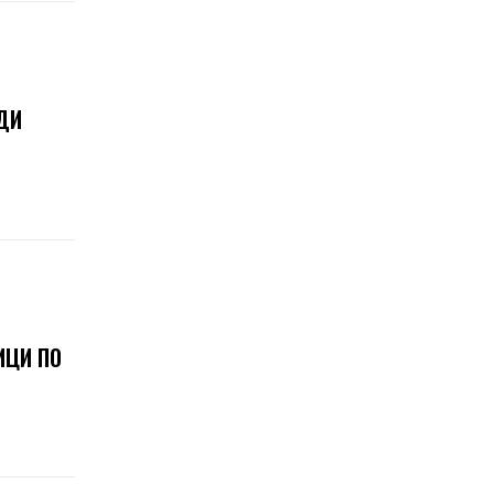
ДИ
ИЦИ ПО