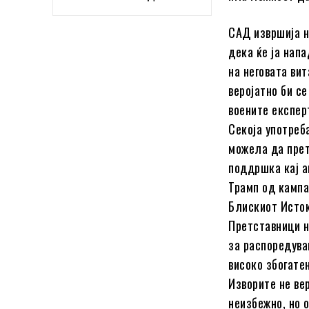
САД извршија н
дека ќе ја нап
на неговата ви
веројатно би с
воените експер
Секоја употреб
можела да прет
поддршка кај а
Трамп од кампа
Блискиот Исток
Претставници н
за распоредува
високо збогате
Изворите не ве
неизбежно, но 