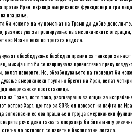
а против Иран, изјавија американски функционер и три лиц
ова прашање.
а би можеле да му помогнат на Трамп да добие дополните
ој размислува за проширување на американските операции,
ата во Иран е веќе во третата недела.
учуваат обезбедување безбеден премин за танкери за нафт
ец, мисија што би се извршувала првенствено преку воздух
и, велат изворите. Но, обезбедувањето на теснецот би мож
едување американски трупи на брегот на Иран, велат четири
ајца американски претставници.
та на Трамп, исто така, разговараше за опции за испраќањ
иот остров Харг, центар за 90% од извозот на нафта на Ира
ица запознаени со ова прашање и тројца американски функц
онерите рече дека таквата операција би била многу ризичн
 стигне до островот со ракети и беспилотни летала.