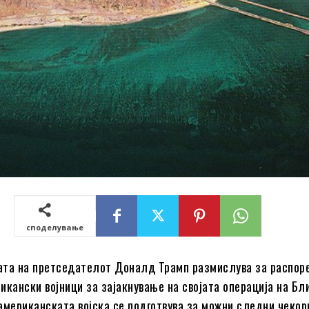
споделување
ата на претседателот Доналд Трамп размислува за распор
икански војници за зајакнување на својата операција на Бл
американската војска се подготвува за можни следни чекор