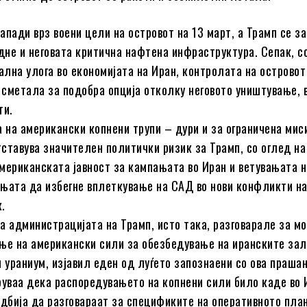
апади врз воени цели на островот на 13 март, а Трамп се з
адне и неговата критична нафтена инфраструктура. Сепак, с
тална улога во економијата на Иран, контролата на островот
е сметала за подобра опција отколку неговото уништување, 
ти.
а на американски копнени трупи – дури и за ограничена миси
ставува значителен политички ризик за Трамп, со оглед на
мериканската јавност за кампањата во Иран и ветувањата 
њата да избегне вплеткување на САД во нови конфликти н
.
а администрацијата на Трамп, исто така, разговарале за м
ње на американски сили за обезбедување на иранските зал
н ураниум, изјавил еден од луѓето запознаени со ова праша
руваа дека распоредувањето на копнени сили било каде во 
одбија да разговараат за спецификите на оперативното пл