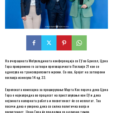
На вчерашната Меѓувладината конференција со ЕУ во Брисел, Црна
Гора привремено го затвори преговарачкото Поглавје 21 кое се
однесува на трансевропските мрежи. Со ова, бројот на затворени
поглавја изнесува 14 од 33.
Европската комесарка за проширување Марта Кос порача дека Црна
Гора е најнапредна во процесот на пристапување кон ЕУ и дека
нејзината напорната работа и посветеност ќе се исплатат. Таа
посочи дека е уверена дека со силна политичка волја и
посветеност, Црна Гора ќе продолжи со одлично темпо.