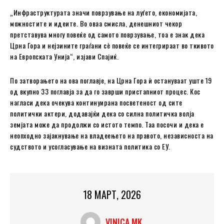
„Инфраструктурата значи поврзување на луѓето, економијата,
можностите и идеите. Во оваа смисла, денешниот чекор
претставува многу повеќе од самото поврзување, тоа е знак дека
Црна Гора и нејзините граѓани сè повеќе се интегрираат во ткивото
на Европската Унија“, изјави Спајиќ.
По затворањето на ова поглавје, на Црна Гора ѝ остануваат уште 19
од вкупно 33 поглавја за да го заврши пристапниот процес. Кос
нагласи дека очекува континуирана посветеност од сите
политички актери, додавајќи дека со силна политичка волја
земјата може да продолжи со истото темпо. Таа посочи и дека е
неопходно зајакнување на владеењето на правото, независноста на
судството и усогласување на визната политика со ЕУ.
18 МАРТ, 2026
VINICA MK