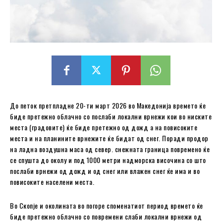
До петок претпладне 20-ти март 2026 во Македонија времето ќе
биде претежно облачно со послаби локални врнежи кои во ниските
места (градовите) ќе биде претежно од дожд а на повисоките
места и на планините врнежите ќе бидат од снег. Поради продор
на ладна воздушна маса од север. снежната граница повремено ќе
се спушта до околу и под 1000 метри надморска височина со што
послаби врнежи од дожд и од снег или влажен снег ќе има и во
повисоките населени места.
Во Скопје и околината во погоре споменатиот период времето ќе
биде претежно облачно со повремени слаби локални врнежи од