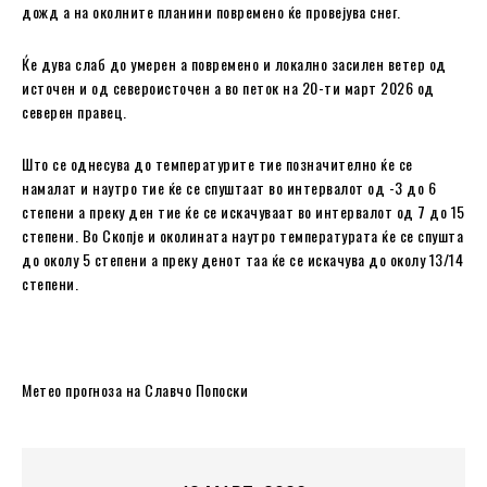
дожд а на околните планини повремено ќе провејува снег.
Ќе дува слаб до умерен а повремено и локално засилен ветер од
источен и од североисточен а во петок на 20-ти март 2026 од
северен правец.
Што се однесува до температурите тие позначително ќе се
намалат и наутро тие ќе се спуштаат во интервалот од -3 до 6
степени а преку ден тие ќе се искачуваат во интервалот од 7 до 15
степени. Во Скопје и околината наутро температурата ќе се спушта
до околу 5 степени а преку денот таа ќе се искачува до околу 13/14
степени.
Метео прогноза на Славчо Попоски