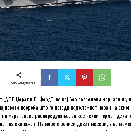
споделување
т „УСС Џералд Р. Форд“, во кој беа повредени морнари и у
најновата несреќа што го погоди најголемиот носач на авион
е на маратонско распоредување, за кое некои тврдат дека г
от на екипажот. На море е речиси девет месеци, а во моме