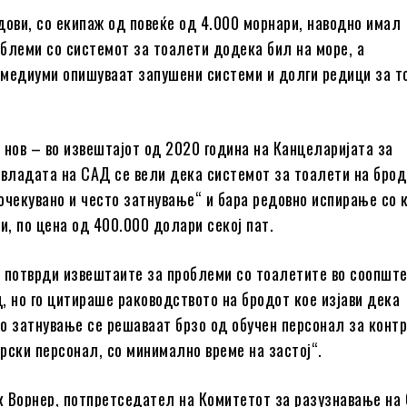
дови, со екипаж од повеќе од 4.000 морнари, наводно имал
блеми со системот за тоалети додека бил на море, а
медиуми опишуваат запушени системи и долги редици за т
 нов – во извештајот од 2020 година на Канцеларијата за
 владата на САД се вели дека системот за тоалети на брод
очекувано и често затнување“ и бара редовно испирање со 
и, по цена од 400.000 долари секој пат.
 потврди извештаите за проблеми со тоалетите во соопшт
, но го цитираше раководството на бродот кое изјави дека
о затнување се решаваат брзо од обучен персонал за конт
рски персонал, со минимално време на застој“.
 Ворнер, потпретседател на Комитетот за разузнавање на 