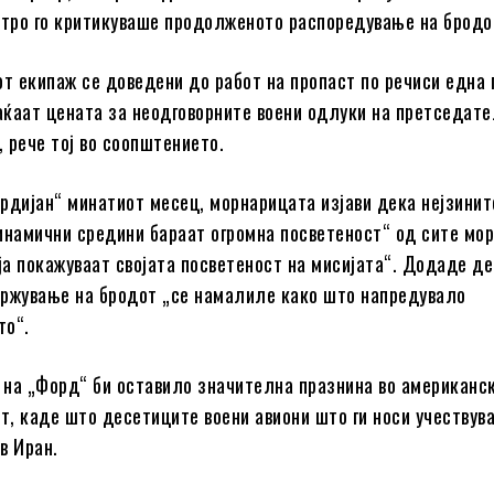
стро го критикуваше продолженото распоредување на бродо
от екипаж се доведени до работ на пропаст по речиси една 
лаќаат цената за неодговорните воени одлуки на претседат
 рече тој во соопштението.
Гардијан“ минатиот месец, морнарицата изјави дека нејзинит
инамични средини бараат огромна посветеност“ од сите мор
 ја покажуваат својата посветеност на мисијата“. Додаде д
ржување на бродот „се намалиле како што напредувало
то“.
на „Форд“ би оставило значителна празнина во американс
от, каде што десетиците воени авиони што ги носи учествува
в Иран.