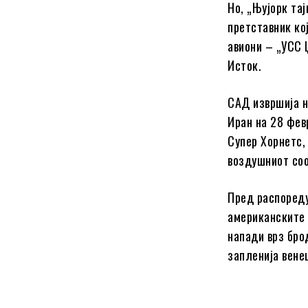
Но, „Њујорк тај
претставник ко
авиони – „УСС 
Исток.
САД извршија н
Иран на 28 февр
Супер Хорнетс,
воздушниот соо
Пред распореду
американските 
напади врз бро
запленија вене