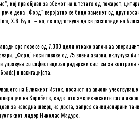
мс“, кој прв објави за обемот на штетата од пожарот, цити
ј рече дека „Форд“ веројатно ќе биде заменет од друг носа
Џорџ Х.В. Буш“ – кој се подготвува да се распореди на Блис
апади врз повеќе од 7.000 цели откако започнаа операциит
уари. „Форд“ носи повеќе од 75 воени авиони, вклучувајќи 
 и управува со софистициран радарски систем за контрола 
браќај и навигацијата.
вањето на Блискиот Исток, носачот на авиони учествуваше
операции на Карибите, каде што американските сили изврш
дови за наводна шверц на дрога, запреа санкционирани танк
цуелскиот лидер Николас Мадуро.