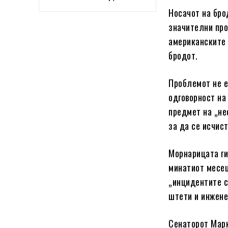
Носачот на бро
значителни про
американските 
бродот.
Проблемот не е
одговорност на
предмет на „не
за да се исчист
Морнарицата ги
минатиот месец
„инцидентите с
штети и инжене
Сенаторот Марк