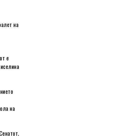
оалет на
от е
киселина
ението
рола на
Сенатот,