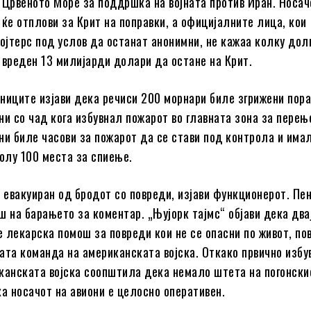
 Црвеното Море за поддршка на војната против Иран. Носач
 ќе отплови за Крит на поправки, а официјалните лица, кои
Ројтерс под услов да останат анонимни, не кажаа колку дол
 вреден 13 милијарди долари да остане на Крит.
ниците изјави дека речиси 200 морнари биле згрижени пор
ни со чад кога избувнал пожарот во главната зона за перењ
ни биле часови за пожарот да се стави под контрола и има
колу 100 места за спиење.
л евакуиран од бродот со повреди, изјави функционерот. Пен
ш на барањето за коментар. „Њујорк тајмс“ објави дека два
 лекарска помош за повреди кои не се опасни по живот, по
ата команда на американската војска. Откако првично избу
канската војска соопштила дека немало штета на погонски
ка носачот на авиони е целосно оперативен.