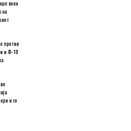
раше воен
ч на
киот
е против
ги и Ф-18
на
 во
ија
ери и го