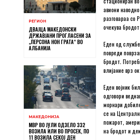
стациониран во
авиони наводно
разговараа со 
РЕГИОН
очекува бродот
ДВАЈЦА МАКЕДОНСКИ
ДРЖАВЈАНИ ПРОГЛАСЕНИ ЗА
„ПЕРСОНА НОН ГРАТА“ ВО
Еден од службе
АЛБАНИЈА
повреди поврза
бродот. Потреб
влијание врз о
Еден војник би
одговори ведна
морнари добиле
се на Централн
МАКЕДОНИЈА
пожарот, амери
МВР ВО ЈУЛИ ОДЗЕЛО 332
на бродот и де
ВОЗИЛА ИЛИ ВО ПРОСЕК, ПО
11 ВОЗИЛА СЕКОЈ ДЕН