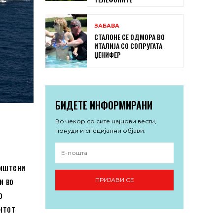
ЗАБАВА
СТАЛОНЕ СЕ ОДМОРА ВО
ИТАЛИЈА СО СОПРУГАТА
ЏЕНИФЕР
БИДЕТЕ ИНФОРМИРАНИ
Во чекор со сите најнови вести,
понуди и специјални објави.
ништени
и во
ПРИЈАВИ СЕ
о
нтот