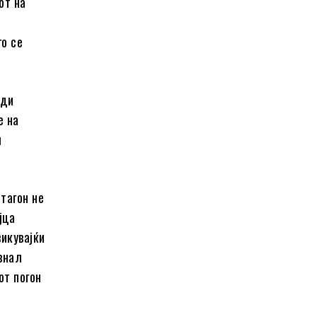
от на
го се
ади
е на
л
тагон не
јца
викувајќи
внал
от погон