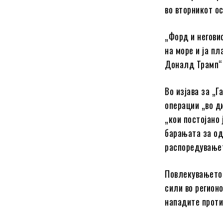
во вторникот о
„Форд и негови
на море и ја п
Доналд Трамп“,
Во изјава за „
операции „во д
„кои постојано
барањата за од
распоредување
Повлекувањето 
сили во регион
нападите проти