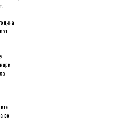
т.
година
елот
е
нари,
ека
ките
а во