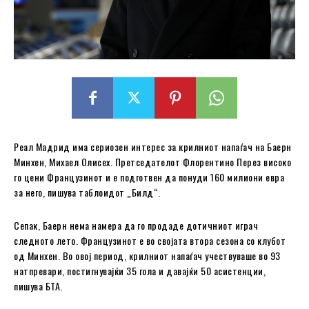
Реал Мадрид има сериозен интерес за крилниот напаѓач на Баерн
Минхен, Михаел Олисех. Претседателот Флорентино Перез високо
го цени Французинот и е подготвен да понуди 160 милиони евра
за него, пишува таблоидот „Билд“.
Сепак, Баерн нема намера да го продаде дотичниот играч
следното лето. Французинот е во својата втора сезона со клубот
од Минхен. Во овој период, крилниот напаѓач учествуваше во 93
натпревари, постигнувајќи 35 гола и давајќи 50 асистенции,
пишува БТА.