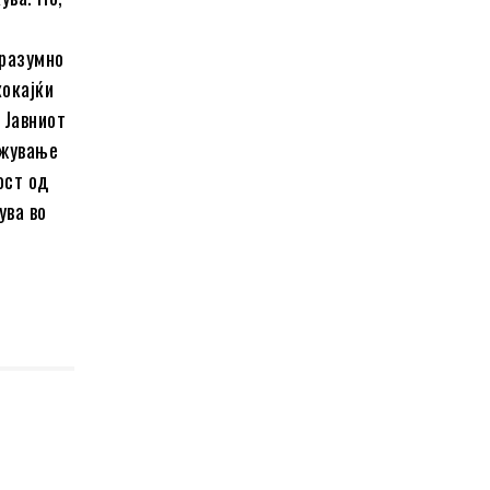
 разумно
кокајќи
 Јавниот
лжување
ост од
ува во