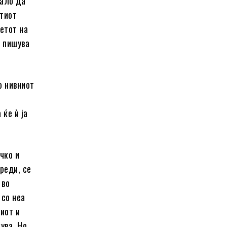
бало да
етиот
етот на
, пишува
о нивниот
 ќе ѝ ја
чко и
реди, се
 во
 со неа
иот и
ува. Но,