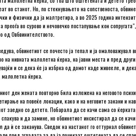
ата малолетна ќерка, со тоа што оштетената и детето тре
еат во станот. Но, по стекнувањето на сопственоста, обвин
чки и физички да ја малтретира, а во 2025 година интензит
 преоѓа во сурово и нечовечко постапување кон сопругата“
о од Овбвинителството.
ведува, обвинетиот се почесто ја тепал и ја омаловажувал в
во на нивната малолетна ќерка, на јавни места и пред други
вајќи и се дека ќе ја избрка од домот каде живееле, и дека
 малолетна ќерка.
чниот ден жената повторно била изложена на неговото психи
тирање на повеќе локации, како и на неговите закани и нав
нот заедно со детето. Побарала да се качи сама со ќерката
е спакува и да замине, но обвинетиот инсистирал да се качи
 да ѝ се заканува. Сведок на настанот го оттурнал обвинет
але пред зградата за да ја почекаат оштетената да се спак