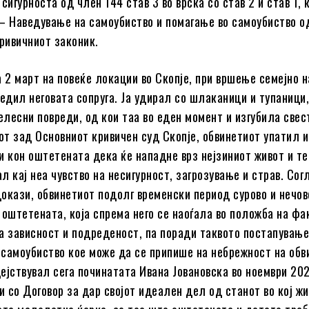
сигурноста од член 144 став 3 во врска со став 2 и став 1, 
– Наведување на самоубиство и помагање во самоубиство о
Кривичниот законик.
а 2 март на повеќе локации во Скопје, при вршење семејно 
рeдил неговата сопруга. Ја удирал со шлаканици и тупаници
телесни повреди, од кои таа во еден момент и изгубила свес
гот зад Основниот кривичен суд Скопје, обвинетиот упатил и
и кон оштетената дека ќе нападне врз нејзиниот живот и те
л кај неа чувство на несигурност, загрозување и страв. Сог
окази, обвинетиот подолг временски период сурово и нечо
 оштетената, која спрема него се наоѓала во положба на фа
а зависност и подреденост, па поради таквото постапување
самоубиство кое може да се припише на небрежност на обв
ејствувал сега починатата Ивана Јовановска во ноември 20
пи со Договор за дар својот идеален дел од станот во кој ж