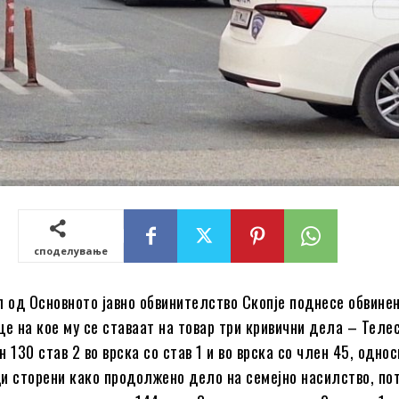
споделување
л од Основното јавно обвинителство Скопје поднесе обвине
це на кое му се ставаат на товар три кривични дела – Теле
 130 став 2 во врска со став 1 и во врска со член 45, одно
и сторени како продолжено дело на семејно насилство, по