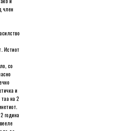
како и
д член
насилство
,
т. Истиот
ло, со
ласно
вечно
ктичка и
 таа на 2
инетиот.
22 година
ивееле