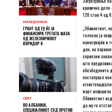
Загрозување на 
кривично дело 
128 став 4 од 
МАКЕДОНИЈА
„Обвинетиот, н
ГРАНТ ОД ЕУ ЌЕ ЈА
ФИНАНСИРА ТРЕТАТА ФАЗА
телесно ја пов
ОД ЖЕЛЕЗНИЧКИОТ
нанесувајќи и 
КОРИДОР 8
ден, на паркин
сериозни закан
што предизвика
обезбедените д
постапувал кон
егзистенцијалн
март извршила 
Обвинетиот изд
СВЕТ
ВО АЛБАНИЈА,
да му го отста
СПЕЦИЈАЛНИОТ СУД ПРОТИВ