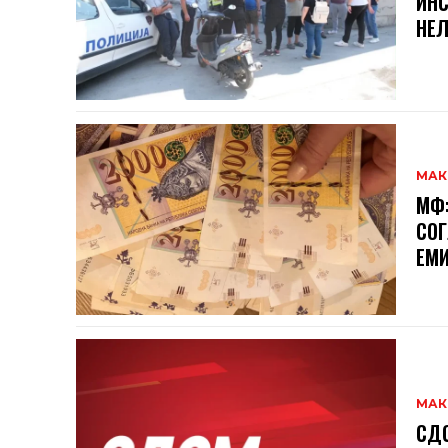
ИНС
НЕЛ
МАК
МФ:
СОГ
ЕМИ
МАК
СДС