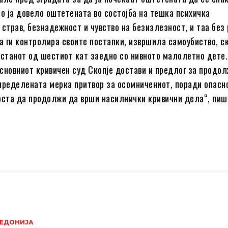
 ја довело оштетената во состојба на тешка психичка
 страв, безнадежност и чувство на безизлезност, и таа без
да ги контролира своите постапки, извршила самоубиство, с
 станот од шестиот кат заедно со нивното малолетно дете.
сновниот кривичен суд Скопје достави и предлог за продо
пределената мерка притвор за осомничениот, поради опасн
оста да продолжи да врши насилнички кривични дела“, пиш
ЕДОНИЈА