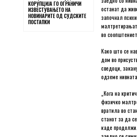
заедно со нивн
КОРУПЦИЈА ГО ОГРАНИЧИ
останат да жив
ИЗВЕСТУВАЊЕТО НА
НОВИНАРИТЕ ОД СУДСКИТЕ
започнал психи
ПОСТАПКИ
малтретирањата
во соопштениет
Како што се на
дом во присуст
сведоци, закану
одземе нивната
„Кога на крити
физичко малтре
вратила во ста
станот за да с
каде продолжил
заедно се симн