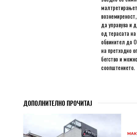
малтретирањето
вознемиреност,
да управува и 
од терасата на
обвинител до О
на претходно о
бегство и можн
соопштението.
ДОПОЛНИТЕЛНО ПРОЧИТАЈ
МАК