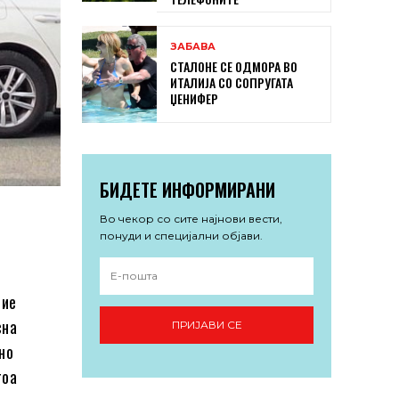
ЗАБАВА
СТАЛОНЕ СЕ ОДМОРА ВО
ИТАЛИЈА СО СОПРУГАТА
ЏЕНИФЕР
БИДЕТЕ ИНФОРМИРАНИ
Во чекор со сите најнови вести,
понуди и специјални објави.
ние
сна
ПРИЈАВИ СЕ
сно
тоа