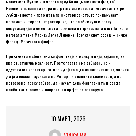
малечкиот Вулфи и неговата средба со „магичната флејта“.
Неговите палавштини, разно-разни активности, комичните игри,
љубопитноста и потрагата по мистериозното, го прикажуваат
неговиот интересен карактер, којшто се обликува и преку
комуникацијата со останатите ликови во приказната како Таткото,
неговата тетка Марија Лепка Лепенка, Трепкачкиот сосед – чичко
Франц, Магичната флејта…
Приказната е збогатена со фантазија и малку магија, којашто, на
крајот, станува реалност. Претставата има забавен, но и
едукативен карактер, со што идејата е да се поттикнат најмалите
да ја заскааат музиката на Моцарт и славните класичари, а во
истовреме, преку забава, да научат дека фантазијата и секоја
желба ако е голема и искрена, на крајот се остварува.
10 МАРТ, 2026
VINICA MK