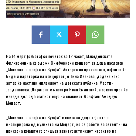
На 14 март (сабота) со почеток во 12 часот, Македонската
филхармонија ќе одржи Симфониски концерт за деца насловен
„Магичната флејта на Вулфи“. Авторка на приказната, којашто ќе
биде и нараторка на концертот, е Тина Иванова, додека како
актер ќе настапи миленикот на детската публика, Мартин
Јордановски. Диригент е маестро Иван Еминовиќ, а оркестарот ќе
изведе дел од богатиот опус на славниот Волфганг Амадеус
Моцарт.
„Магичната флејта на Вулфи“ е книга за деца којашто е
инспирирана од музиката на Моцарт, но се работи за автентична
приказна којашто го опишува авантуристичкиот карактер на