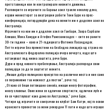
претставници кои ги контролирале нивните движења.
Разговорите со играчите за барање азил траеле неколку дена,
изјави министерот за внатрешни работи Тони Бурк на прес-
конференција, потврдувајќи дека на жените им е доделен азил во
Австралија.
Играчките на кои им е доделен азил се Ганбари, Захра Сарбали
Алишах, Мона Хамуди и Атефех Рамезанизадех – сите во раните
30-ти години – како и 21-годишната Фатемех Пасандидех.
Петте играчи беа преместени на безбедна локација од страна на
Австралиската федерална полиција вчера вечерта, каде што
остануваат под нивна заштита, рече Бурк.
Дури и пред нивното пребегнување, Австралија распореди свои
полицајци за да ги заштитат жените.
„Имаше добро полициско присуство на различни места и ние само
се погриживме таа можност да постои“, рече тој.
„Откако сè беше потпишано синоќа, имаше многу фотографии,
многу славење. Овие жени се одлични спортисти, одлични луѓе и
ќе се чувствуваат како дома во Австралија,“ рече Бурк.
Четири од играчите се соиграчки во клубот Бам Катун, кој го освои
иранското првенство за жени рекордни 11 пати и каде што играше