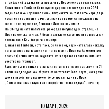
и Ганбари сè додека не се пресели во Персеполис за оваа сезона.
Капитенката Ганбари беше суспендирана неколку дена во 2024
година откако нејзиниот хиџаб, покривката за глава што мора да ја
носат сите ирански играчи, се лизна за време на прославата на
голот на натпревар од Азиската Лига на шампиони.
На 33-годишната напаѓачка, рекордер меѓународен стрелец на
Иран во женската игра, ѝ беше дозволено да се врати во игра дури
откако таа и Бам Катун се извинија.
Шамата на Ганбари, исто така, се лизна од нејзината глава неколку
пати за време на последниот натпревар на Иран од Азискиот куп
против Филипините во неделата, кога поразот го заврши нивното
учество на турнирот.
Бурк рече дека понудата за азил останува отворена за другите 21
члена на одредот кои сè уште се во хотелот Голд Коуст, иако рече
дека е веројатно дека некои ќе се вратат дома во Иран.
„Овие жени размислуваа за неверојатно тешка одлука“, рече тој.
10 МАРТ, 2026