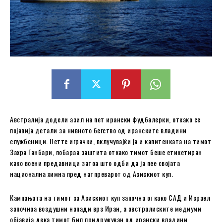
Австралија додели азил на пет ирански фудбалерки, откако се
појавија детали за нивното бегство од иранските владини
службеници. Петте играчки, вклучувајќи ја и капитенката на тимот
Захра Ганбари, побараа заштита откако тимот беше етикетиран
како воени предавници затоа што одби да ја пее својата
национална химна пред натпреварот од Азискиот куп.
Кампањата на тимот за Азискиот куп започна откако САД и Израел
започнаа воздушни напади врз Иран, а австралиските медиуми
објавија дека тимот бил придружуван од ирански владини