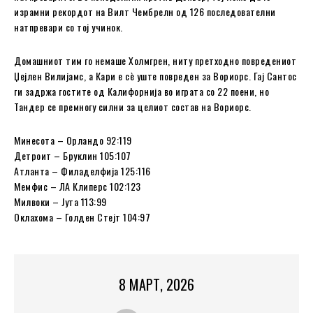
израмни рекордот на Вилт Чембрелн од 126 последователни
натпревари со тој учинок.
Домашниот тим го немаше Холмгрен, ниту претходно повредениот
Џејлен Вилијамс, а Кари е сè уште повреден за Вориорс. Гај Сантос
ги задржа гостите од Калифорнија во играта со 22 поени, но
Тандер се премногу силни за целиот состав на Вориорс.
Минесота – Орландо 92:119
Детроит – Бруклин 105:107
Атланта – Филаделфија 125:116
Мемфис – ЛА Клиперс 102:123
Милвоки – Јута 113:99
Оклахома – Голден Стејт 104:97
8 МАРТ, 2026