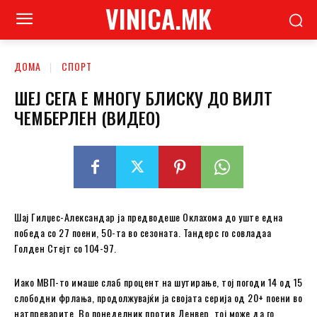
VINICA.MK
ДОМА
СПОРТ
ШЕЈ СЕГА Е МНОГУ БЛИСКУ ДО ВИЛТ
ЧЕМБЕРЛЕН (ВИДЕО)
Шај Гилџес-Александар ја предводеше Оклахома до уште една
победа со 27 поени, 50-та во сезоната. Тандерс го совладаа
Голден Стејт со 104-97.
Иако МВП-то имаше слаб процент на шутирање, тој погоди 14 од 15
слободни фрлања, продолжувајќи ја својата серија од 20+ поени во
натпреварите. Во понеделник против Денвер, тој може да го