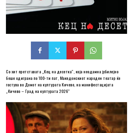
Со хит претставата „Кец на десетка“, која неодамна јубилејно
беше одиграна по 100-ти пат, Македонскиот народен театар ќе
гостува во Домот на културата Кичево, на манифестацијата
„Кичево – Град на културата 2026“