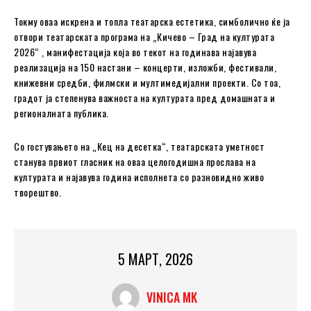
Токму оваа искрена и топла театарска естетика, симболично ќе ја
отвори театарската програма на „Кичево – Град на културата
2026“ , манифестација која во текот на годинава најавува
реализација на 150 настани – концерти, изложби, фестивали,
книжевни средби, филмски и мултимедијални проекти. Со тоа,
градот ја степенува важноста на културата пред домашната и
регионалната публика.
Со гостувањето на „Кец на десетка“, театарската уметност
станува првиот гласник на оваа целогодишна прослава на
културата и најавува година исполнета со разновидно живо
творештво.
5 МАРТ, 2026
VINICA MK