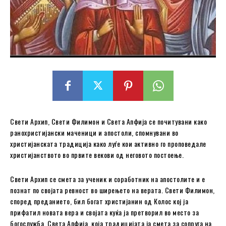
Свети Архип, Свети Филимон и Света Апфија се почитувани како
ранохристијански маченици и апостоли, спомнувани во
христијанската традиција како луѓе кои активно го проповедале
христијанството во првите векови од неговото постоење.
Свети Архип се смета за ученик и соработник на апостолите и е
познат по својата ревност во ширењето на верата. Свети Филимон,
според преданието, бил богат христијанин од Колос кој ја
прифатил новата вера и својата куќа ја претворил во место за
богослужба. Света Апфија, која традицијата ја смета за сопруга на