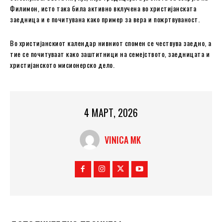
Филимон, исто така била активно вклучена во христијанската
заедница и е почитувана како пример за вера и пожртвуваност.
Во христијанскиот календар нивниот спомен се чествува заедно, а
тие се почитуваат како заштитници на семејството, заедницата и
христијанското мисионерско дело.
4 МАРТ, 2026
VINICA MK