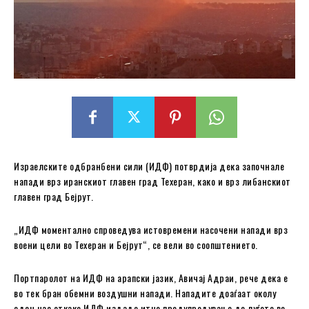
Израелските одбранбени сили (ИДФ) потврдија дека започнале
напади врз иранскиот главен град Техеран, како и врз либанскиот
главен град Бејрут.
„ИДФ моментално спроведува истовремени насочени напади врз
воени цели во Техеран и Бејрут“, се вели во соопштението.
Портпаролот на ИДФ на арапски јазик, Авичај Адраи, рече дека е
во тек бран обемни воздушни напади. Нападите доаѓаат околу
еден час откако ИДФ издаде итно предупредување до луѓето во