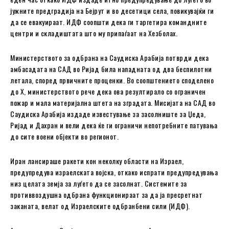
јужните предградија на Бејрут и во десетици села, повикувајќи ги
да се евакуираат. ИДФ соопшти дека ги таргетира командните
центри и складиштата што му припаѓаат на Хезболах.
Министерството за одбрана на Саудиска Арабија потврди дека
амбасадата на САД во Ријад била нападната од два беспилотни
летала, според првичните проценки. Во соопштението споделено
до X, министерството рече дека ова резултирало со ограничен
пожар и мала материјална штета на зградата. Мисијата на САД во
Саудиска Арабија издаде известување за засолниште за Џеда,
Ријад и Дахран и вели дека ќе ги ограничи непотребните патувања
до сите воени објекти во регионот.
Иран лансираше ракети кон неколку области на Израел,
предупредува израелската војска, откако испрати предупредувања
низ целата земја за луѓето да се засолнат. Системите за
противвоздушна одбрана функционираат за да ја пресретнат
заканата, велат од Израелските одбранбени сили (ИДФ).